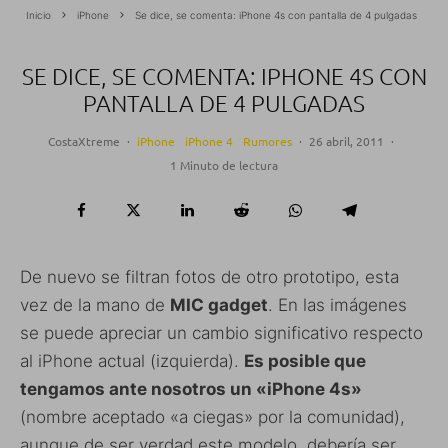
Inicio
iPhone
Se dice, se comenta: iPhone 4s con pantalla de 4 pulgadas
SE DICE, SE COMENTA: IPHONE 4S CON
PANTALLA DE 4 PULGADAS
CostaXtreme
·
iPhone
iPhone 4
Rumores
·
26 abril, 2011
·
1 Minuto de lectura
De nuevo se filtran fotos de otro prototipo, esta
vez de la mano de
MIC gadget
. En las imágenes
se puede apreciar un cambio significativo respecto
al iPhone actual (izquierda).
Es posible que
tengamos ante nosotros un «iPhone 4s»
(nombre aceptado «a ciegas» por la comunidad),
aunque de ser verdad este modelo, debería ser