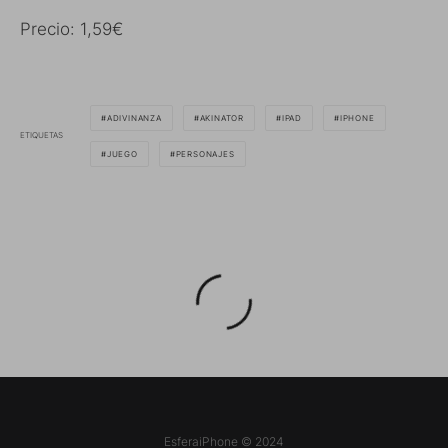
Precio: 1,59€
ADIVINANZA
AKINATOR
IPAD
IPHONE
ETIQUETAS
JUEGO
PERSONAJES
EsferaiPhone © 2024