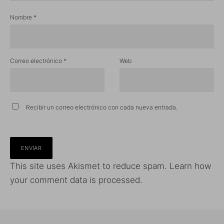
Nombre
*
Correo electrónico
*
Web
Recibir un correo electrónico con cada nueva entrada.
This site uses Akismet to reduce spam.
Learn how
your comment data is processed.