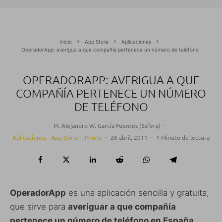
Inicio
App Store
Aplicaciones
OperadorApp: averigua a que compañía pertenece un número de teléfono
OPERADORAPP: AVERIGUA A QUE
COMPAÑÍA PERTENECE UN NÚMERO
DE TELÉFONO
M. Alejandro W. García Fuentes (Esfera)
·
Aplicaciones
App Store
iPhone
·
26 abril, 2011
·
1 Minuto de lectura
OperadorApp
es una aplicación sencilla y gratuita,
que sirve para
averiguar a que compañía
pertenece un número de teléfono en España
.