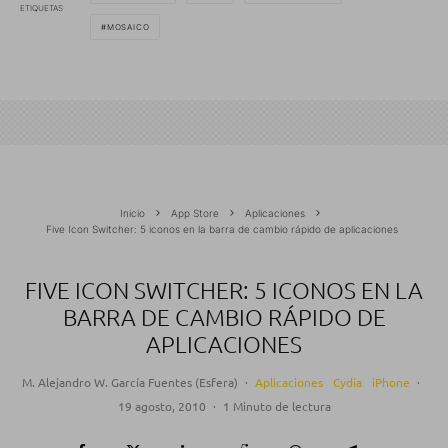
ETIQUETAS
MOSAICO
Inicio
App Store
Aplicaciones
Five Icon Switcher: 5 iconos en la barra de cambio rápido de aplicaciones
FIVE ICON SWITCHER: 5 ICONOS EN LA
BARRA DE CAMBIO RÁPIDO DE
APLICACIONES
M. Alejandro W. García Fuentes (Esfera)
·
Aplicaciones
Cydia
iPhone
·
19 agosto, 2010
·
1 Minuto de lectura