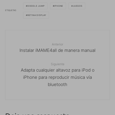
DOODLE JUMP
IPHONE
JUEGOS
ETIQUETAS
RETINA DISPLAY
Anterior
Instalar iMAME4all de manera manual
Siguiente
Adapta cualquier altavoz para iPod o
iPhone para reproducir música vía
bluetooth