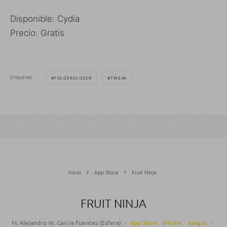
Disponible: Cydia
Precio: Gratis
ETIQUETAS
FOLDERCLOSER
TWEAK
Inicio
App Store
Fruit Ninja
FRUIT NINJA
M. Alejandro W. García Fuentes (Esfera)
·
App Store
iPhone
Juegos
·