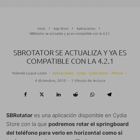
Inicio
App Store
Aplicaciones
SBRotator se actualiza y ya es compatible con la 4.2.1
SBROTATOR SE ACTUALIZA Y YA ES
COMPATIBLE CON LA 4.2.1
Yolanda Luque Loste
·
Aplicaciones
Cydia
Cydia Store
iPhone
·
4 diciembre, 2010
·
1 Minuto de lectura
SBRotator
es una aplicación disponible en Cydia
Store con la que
podremos rotar el springboard
del teléfono para verlo en horizontal como si