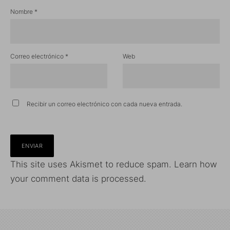
Nombre
*
Correo electrónico
*
Web
Recibir un correo electrónico con cada nueva entrada.
This site uses Akismet to reduce spam.
Learn how
your comment data is processed.