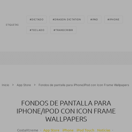
DICTADO
DRAGON DICTATION
IPAD
IPHONE
ETIQUETAS
TECLADO
TRANSCRIBIR
Inicio
App Store
Fondos de pantalla para iPhone/iPod con Icon Frame Wallpapers
FONDOS DE PANTALLA PARA
IPHONE/IPOD CON ICON FRAME
WALLPAPERS
CostaXtreme
·
App Store
iPhone
iPod Touch
Noticias
·