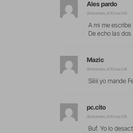
Ales pardo
28 diciembre, 2010 a las 0:45
A mi me escrib
De echo las dos 
Mazic
28 diciembre, 2010 a las 2:08
Siiiii yo mande Fe
pc.cito
28 diciembre, 2010 a las 2:56
Buf. Yo lo desac