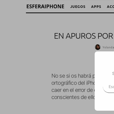
JUEGOS
APPS
AC
EN APUROS POR
Yoland
S
No se si os habrá pasado a
Escr
ortográfico del iPhone o 
caer en el error de escrib
conscientes de ello.