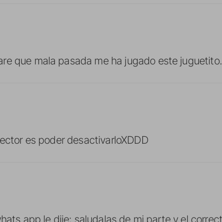
re que mala pasada me ha jugado este juguetito.
rector es poder desactivarloXDDD
hats app le dije: saludalas de mi parte y el correc