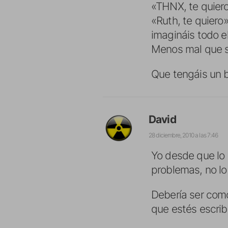
«THNX, te quiero
«Ruth, te quiero
imagináis todo e
Menos mal que se
Que tengáis un b
David
28 diciembre, 2010 a las 7:46
Yo desde que lo 
problemas, no l
Debería ser como 
que estés escrib