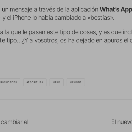
ía un mensaje a través de la aplicación
What’s Ap
» y el iPhone lo había cambiado a «bestias».
a la que le pasan este tipo de cosas, y es que in
ste tipo…¿Y a vosotros, os ha dejado en apuros el 
URIOSIDADES
ESCRITURA
IPAD
IPHONE
 cambiar el
El nuev