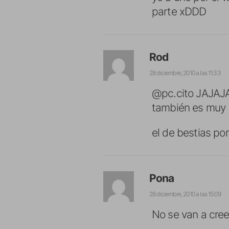
parte xDDD
Rod
28 diciembre, 2010 a las 11:33
@pc.cito JAJAJA
también es muy b
el de bestias por
Pona
28 diciembre, 2010 a las 15:09
No se van a cre