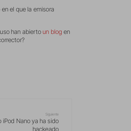
p
en el que la emisora
cluso han abierto
un blog
en
corrector?
Siguiente
o iPod Nano ya ha sido
hackeado