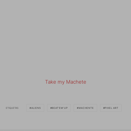
Take my Machete
ETIQUETAS
ALIENS
BEAT'EM'UP
MACHENTE
PIXEL ART