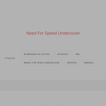
Need For Speed Undercover
CARRERAS DE COCHES
COCHES
EA
ETIQUETAS
NEED FOR SPEED UNDERCOVER
OFERTA
REBAJA