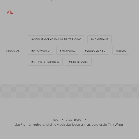
Vía
CONMEMORACIÓN GLEB TARASOV
HOMENAJE
ETIQUETAS
MACWORLD
MEMORIA
MONUMENTO
RUSIA
ST. PETERSBURGO
STEVE JOBS
Inicio
App Store
Lite Fish, un entretenidísimo y adictivo juego al más puro estilo Tiny Wings