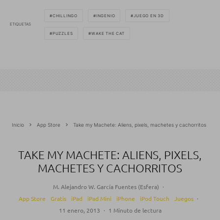
CHILLINGO
INGENIO
JUEGO EN 3D
ETIQUETAS
PUZZLES
WAKE THE CAT
Inicio
App Store
Take my Machete: Aliens, pixels, machetes y cachorritos
TAKE MY MACHETE: ALIENS, PIXELS,
MACHETES Y CACHORRITOS
M. Alejandro W. García Fuentes (Esfera)
·
App Store
Gratis
iPad
iPad Mini
iPhone
iPod Touch
Juegos
·
11 enero, 2013
·
1 Minuto de lectura