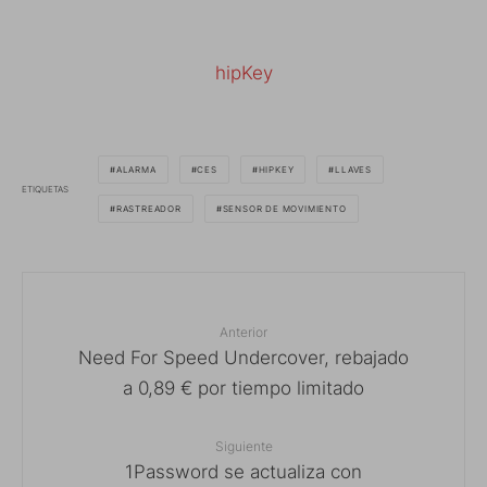
hipKey
ALARMA
CES
HIPKEY
LLAVES
ETIQUETAS
RASTREADOR
SENSOR DE MOVIMIENTO
Anterior
Need For Speed Undercover, rebajado
a 0,89 € por tiempo limitado
Siguiente
1Password se actualiza con