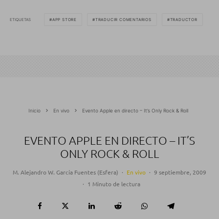
ETIQUETAS
APP STORE
TRADUCIR COMENTARIOS
TRADUCTOR
Inicio
En vivo
Evento Apple en directo – It’s Only Rock & Roll
EVENTO APPLE EN DIRECTO – IT’S
ONLY ROCK & ROLL
M. Alejandro W. García Fuentes (Esfera)
·
En vivo
·
9 septiembre, 2009
·
1 Minuto de lectura