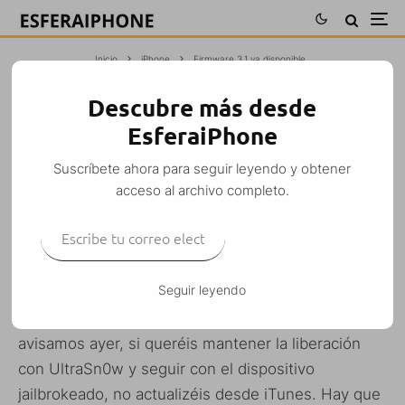
Inicio
iPhone
Firmware 3.1 ya disponible
Descubre más desde
FIRMWARE 3.1 YA DISPONIBLE
EsferaiPhone
M. Alejandro W. García Fuentes (Esfera)
·
Suscríbete ahora para seguir leyendo y obtener
iPhone
iPhone 3G
iPhone 3G S
iPod Touch
·
9 septiembre, 2009
·
acceso al archivo completo.
1 Minuto de lectura
Escribe tu correo electrónico…
SUSCRIBIRSE
Seguir leyendo
Ya está disponible el firmware 3.1 para el iPhone
y el 3.1.1 para el iPod Touch
, así que tal como
avisamos ayer, si queréis mantener la liberación
con UltraSn0w y seguir con el dispositivo
jailbrokeado, no actualizéis desde iTunes. Hay que