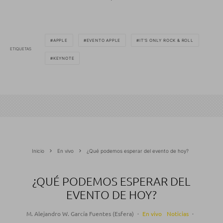
APPLE
EVENTO APPLE
IT'S ONLY ROCK & ROLL
ETIQUETAS
KEYNOTE
Inicio
En vivo
¿Qué podemos esperar del evento de hoy?
¿QUÉ PODEMOS ESPERAR DEL
EVENTO DE HOY?
M. Alejandro W. García Fuentes (Esfera)
·
En vivo
Noticias
·