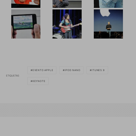
EVENTO APPLE
IPOD NANO
ITUNES 9
ETIQUETAS
KEYNOTE