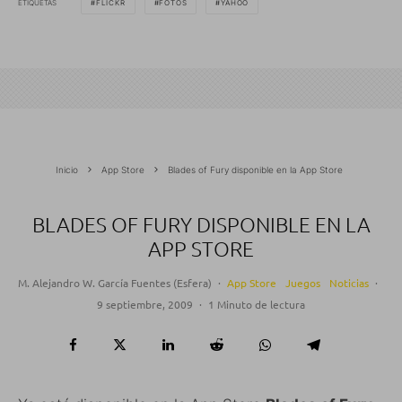
ETIQUETAS
FLICKR
FOTOS
YAHOO
Inicio
App Store
Blades of Fury disponible en la App Store
BLADES OF FURY DISPONIBLE EN LA
APP STORE
M. Alejandro W. García Fuentes (Esfera)
·
App Store
Juegos
Noticias
·
9 septiembre, 2009
·
1 Minuto de lectura