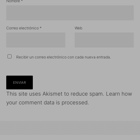
Nombre
*
Correo electrónico
*
Web
Recibir un correo electrónico con cada nueva entrada.
This site uses Akismet to reduce spam.
Learn how
your comment data is processed.