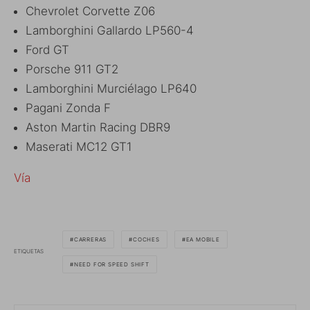
Chevrolet Corvette Z06
Lamborghini Gallardo LP560-4
Ford GT
Porsche 911 GT2
Lamborghini Murciélago LP640
Pagani Zonda F
Aston Martin Racing DBR9
Maserati MC12 GT1
Vía
CARRERAS
COCHES
EA MOBILE
ETIQUETAS
NEED FOR SPEED SHIFT