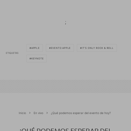
;
APPLE
EVENTO APPLE
IT'S ONLY ROCK & ROLL
ETIQUETAS
KEYNOTE
Inicio
En vivo
¿Qué podemos esperar del evento de hoy?
¿QUÉ PODEMOS ESPERAR DEL