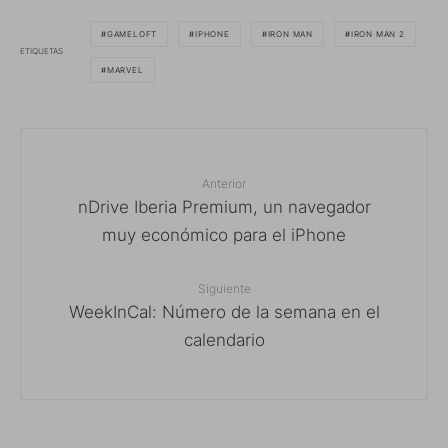
GAMELOFT
IPHONE
IRON MAN
IRON MAN 2
ETIQUETAS
MARVEL
Anterior
nDrive Iberia Premium, un navegador
muy económico para el iPhone
Siguiente
WeekInCal: Número de la semana en el
calendario