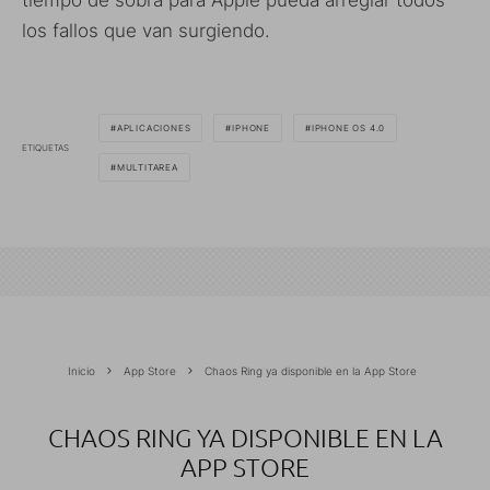
tiempo de sobra para Apple pueda arreglar todos
los fallos que van surgiendo.
APLICACIONES
IPHONE
IPHONE OS 4.0
ETIQUETAS
MULTITAREA
Inicio
App Store
Chaos Ring ya disponible en la App Store
CHAOS RING YA DISPONIBLE EN LA
APP STORE