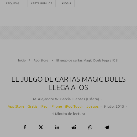
ETIQUETAS
BETA PÚBLICA
IOS 9
Inicio
App Store
El juego de cartas Magic Duels llega a iOS
EL JUEGO DE CARTAS MAGIC DUELS
LLEGA A IOS
M. Alejandro W. García Fuentes (Esfera)
·
App Store
Gratis
iPad
iPhone
iPod Touch
Juegos
·
9 julio, 2015
·
1 Minuto de lectura