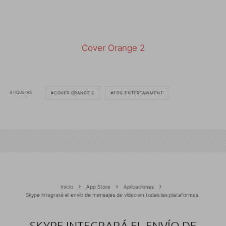
Cover Orange 2
ETIQUETAS
COVER ORANGE 2
FDG ENTERTAINMENT
Inicio
App Store
Aplicaciones
Skype integrará el envío de mensajes de vídeo en todas las plataformas
SKYPE INTEGRARÁ EL ENVÍO DE