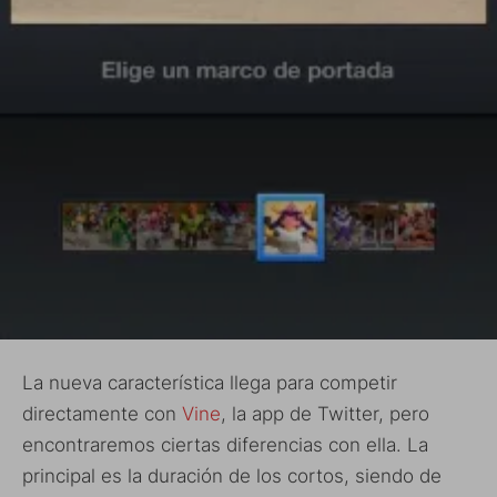
La nueva característica llega para competir
directamente con
Vine
, la app de Twitter, pero
encontraremos ciertas diferencias con ella. La
principal es la duración de los cortos, siendo de