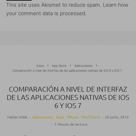
This site uses Akismet to reduce spam.
Learn how
your comment data is processed.
Inicio
App Store
Aplicaciones
Comparación a nivel de interfaz de las aplicaciones nativas de iOS 6 y iOS 7
COMPARACIÓN A NIVEL DE INTERFAZ
DE LAS APLICACIONES NATIVAS DE IOS
6 Y IOS 7
Matías Vidal
·
Aplicaciones
Apps
iPhone
iPod Touch
·
20 junio, 2013
·
1 Minuto de lectura