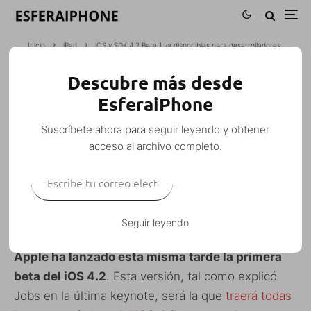
Inicio
iPad
iOS y SDK 4.2 Beta 1 ya disponibles para desarrolladores
Descubre más desde
IOS Y SDK 4.2 BETA 1 YA DISPONIBLES
EsferaiPhone
PARA DESARROLLADORES
Suscríbete ahora para seguir leyendo y obtener
M. Alejandro W. García Fuentes (Esfera)
·
acceso al archivo completo.
iPad
iPhone
iPhone 3G
iPhone 3G S
iPhone 4
iPod Touch
Noticias
Rumores
SDK
Escribe tu correo electrónico…
·
15 septiembre, 2010
·
1 Minuto de lectura
SUSCRIBIRSE
Seguir leyendo
Apple ha lanzado esta misma tarde la primera
beta del iOS 4.2
. Esta versión, tal como explicó
Jobs en la última keynote, será la que
traerá todas