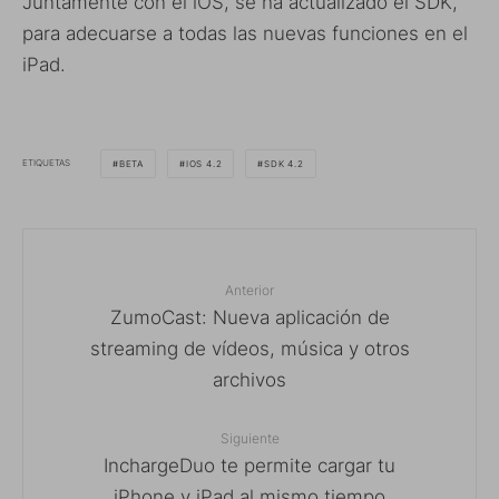
Juntamente con el iOS, se ha actualizado el SDK,
para adecuarse a todas las nuevas funciones en el
iPad.
ETIQUETAS
BETA
IOS 4.2
SDK 4.2
Anterior
ZumoCast: Nueva aplicación de
streaming de vídeos, música y otros
archivos
Siguiente
InchargeDuo te permite cargar tu
iPhone y iPad al mismo tiempo