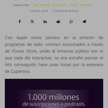
Matías Vidal
·
iPad
iPhone
iPod Touch
iTunes
Noticias
·
25 julio, 2013
·
1 Minuto de lectura
Con Apple como pionera en la emisión de
programas de radio «online» escuchados a través
de iTunes Store, unido al inmenso público con el
que cada día interactúa, no era extraño pensar el
hito conseguido hace unas horas por la empresa
de Cupertino.