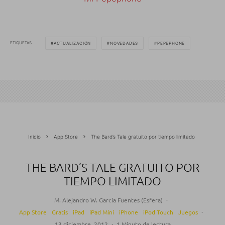
ETIQUETAS
ACTUALIZACIÓN
NOVEDADES
PEPEPHONE
Inicio
App Store
The Bard’s Tale gratuito por tiempo limitado
THE BARD’S TALE GRATUITO POR
TIEMPO LIMITADO
M. Alejandro W. García Fuentes (Esfera)
·
App Store
Gratis
iPad
iPad Mini
iPhone
iPod Touch
Juegos
·
13 diciembre, 2012
·
1 Minuto de lectura