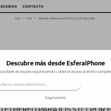
CESORIOS
CONTACTO
Inicio
iPad
Jailbreak untethered para iOS 5.0.1 por fin disponible
Descubre más desde EsferaiPhone
uscríbete ahora para seguir leyendo y obtener acceso al archivo complet
ibe tu correo electrónico…
SUSCRIBIR
Seguir leyendo
TETHERED PARA IOS 5.0.1 POR F