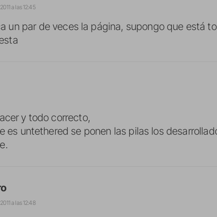
2011 a las 12:45
ca un par de veces la página, supongo que está 
uesta
acer y todo correcto,
ue es untethered se ponen las pilas los desarrollad
e.
ro
2011 a las 12:48