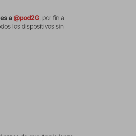
ses a
@pod2G
, por fin a
os los dispositivos sin