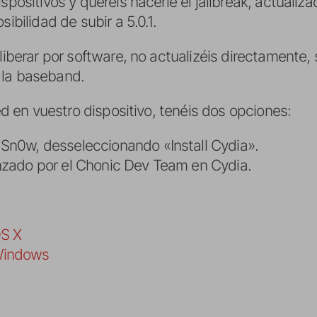
ispositivos y queréis hacerle el jailbreak, actuali
sibilidad de subir a 5.0.1.
 liberar por software, no actualizéis directamente
 la baseband.
red en vuestro dispositivo, tenéis dos opciones:
Sn0w, desseleccionando «Install Cydia».
nzado por el Chonic Dev Team en Cydia.
:
OS X
Windows