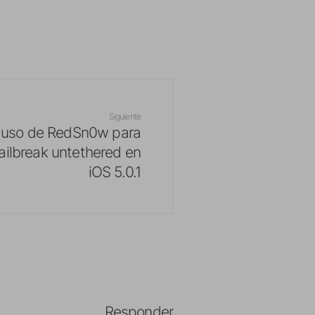
Siguiente
e uso de RedSn0w para
jailbreak untethered en
iOS 5.0.1
Responder