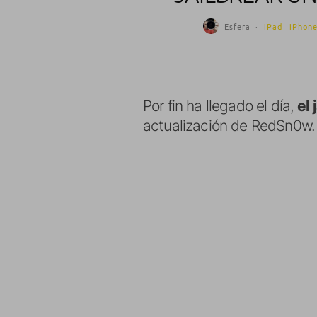
Esfera
·
iPad
iPhon
Por fin ha llegado el día,
el 
actualización de RedSn0w.