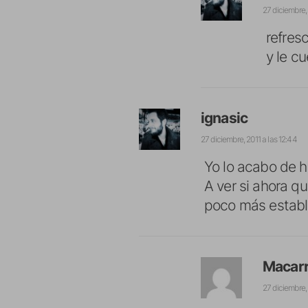
27 diciembre, 
refres
y le c
ignasic
27 diciembre, 2011 a las 12:44
Yo lo acabo de h
A ver si ahora q
poco más establ
Macar
27 diciembre, 