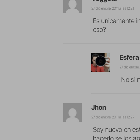
27 diciembre, 2011 a las 12:21
Es unicamente in
eso?
Esfera
27 diciembre, 
No si 
Jhon
27 diciembre, 2011 a las 12:27
Soy nuevo en est
hacerlo se los a