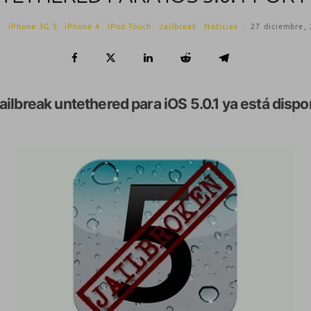
e
iPhone 3G S
iPhone 4
iPod Touch
Jailbreak
Noticias
·
27 diciembre,
jailbreak untethered para iOS 5.0.1 ya está dispo