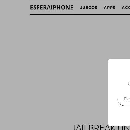
JUEGOS
APPS
AC
S
Escr
JAILBREAK UN