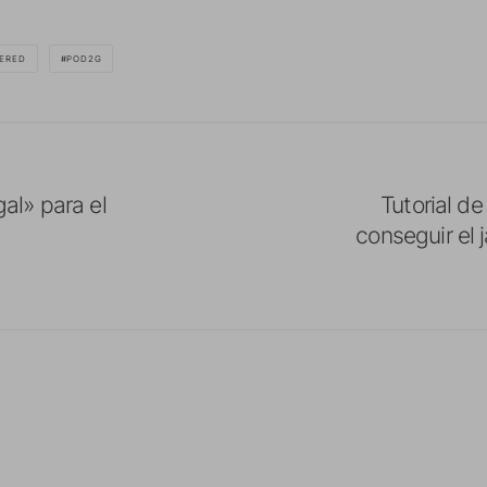
HERED
POD2G
gal» para el
Tutorial d
conseguir el 