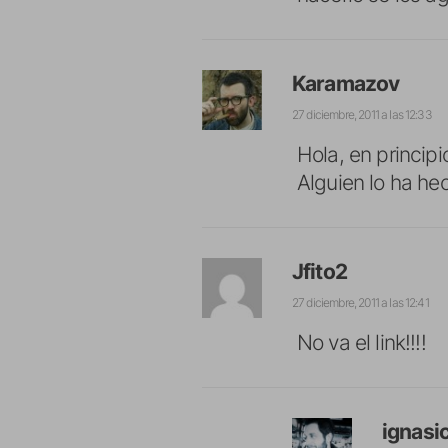
Karamazov
27 diciembre, 2011 a las 12:33
Hola, en principi
Alguien lo ha he
Jfito2
27 diciembre, 2011 a las 12:41
No va el link!!!!
ignasi