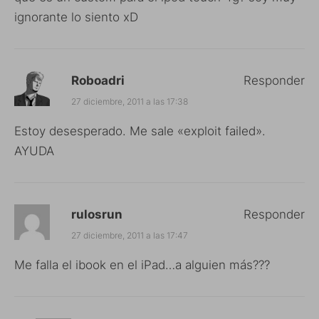
ignorante lo siento xD
Roboadri
Responder
27 diciembre, 2011 a las 17:38
Estoy desesperado. Me sale «exploit failed».
AYUDA
rulosrun
Responder
27 diciembre, 2011 a las 17:47
Me falla el ibook en el iPad…a alguien más???