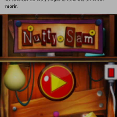
morir
.