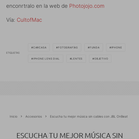
enconrtralo en la web de
Photojojo.com
Vía:
CultofMac
CARCASA
FOTOGRAFÍAS
FUNDA
IPHONE
ETIQUETAS
IPHONE LENS DIAL
LENTES
OBJETIVO
Inicio
Accesorios
Escucha tu mejor música sin cables con JBL OnBeat
ESCUCHA TU MEJOR MÚSICA SIN