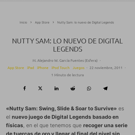
Inicio
App Store
Nutty Sam: lo nuevo de Digital Legends
NUTTY SAM: LO NUEVO DE DIGITAL
LEGENDS
M. Alejandro W. García Fuentes (Esfera)
·
App Store
iPad
iPhone
iPod Touch
Juegos
·
22 noviembre, 2011
·
1 Minuto de lectura
«Nutty Sam: Swing, Slide & Soar to Survive»
es
el
nuevo juego de Digital Legends basado en
físicas
, en el que tenemos que
recoger una serie
de tuercas de oro y llegar al final del nivel sin