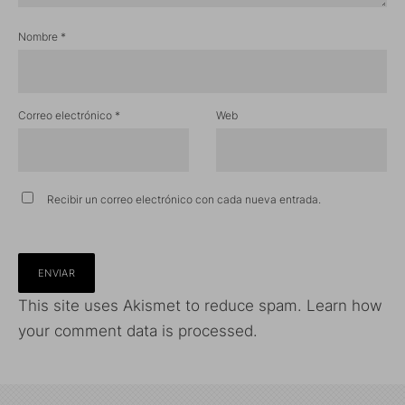
Nombre
*
Correo electrónico
*
Web
Recibir un correo electrónico con cada nueva entrada.
This site uses Akismet to reduce spam.
Learn how
your comment data is processed.