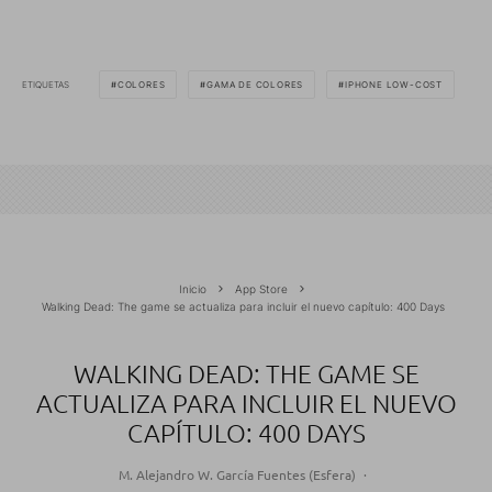
ETIQUETAS
COLORES
GAMA DE COLORES
IPHONE LOW-COST
Inicio
App Store
Walking Dead: The game se actualiza para incluir el nuevo capítulo: 400 Days
WALKING DEAD: THE GAME SE
ACTUALIZA PARA INCLUIR EL NUEVO
CAPÍTULO: 400 DAYS
M. Alejandro W. García Fuentes (Esfera)
·