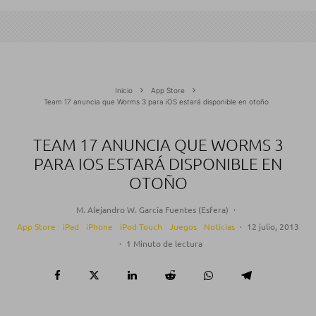
Inicio
App Store
Team 17 anuncia que Worms 3 para iOS estará disponible en otoño
TEAM 17 ANUNCIA QUE WORMS 3
PARA IOS ESTARÁ DISPONIBLE EN
OTOÑO
M. Alejandro W. García Fuentes (Esfera)
·
App Store
iPad
iPhone
iPod Touch
Juegos
Noticias
·
12 julio, 2013
·
1 Minuto de lectura