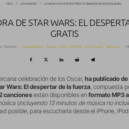
Inicio
curiosidades
La banda sonora de Star Wars: El despertar de la Fuerza gratis
RA DE STAR WARS: EL DESPERTA
GRATIS
s (Esfera)
·
curiosidades
Gratis
iPad
iPhone
iPod Touch
Noticias
·
14
cercana celebración de los Oscar,
ha publicado de 
ar Wars: El despertar de la fuerza
, compuesta p
2 canciones
están disponibles en
formato MP3 a
úsica (
incluyendo 13 minutos de música no incluid
dad posible, para escucharla desde el iPhone, iPo