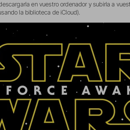
 descargarla en vuestro ordenador y subirla a vues
usando la biblioteca de iCloud).