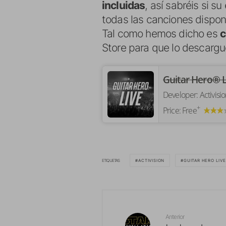
incluidas
, así sabréis si s
todas las canciones disponi
Tal como hemos dicho es
c
Store para que lo descargu
Guitar Hero® L
Developer:
Activisio
+
Price:
Free
ETIQUETAS
ACTIVISION
GUITAR HERO LIVE
Anterior