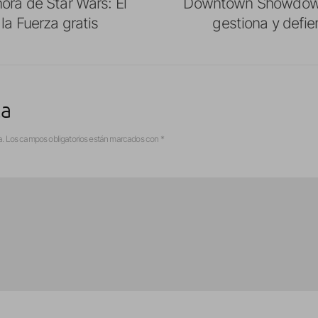
ora de Star Wars: El
Downtown Showdown
la Fuerza gratis
gestiona y defie
ta
a.
Los campos obligatorios están marcados con
*