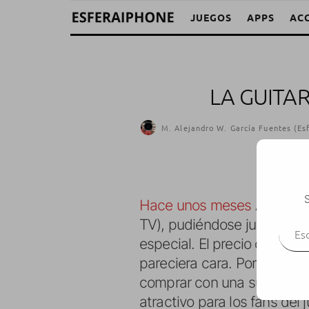
JUEGOS
APPS
AC
LA GUITA
M. Alejandro W. García Fuentes (Es
S
Hace unos meses
Activisio
Escr
TV), pudiéndose jugar con 
especial. El precio de dich
pareciera cara. Por suerte y
comprar con una suculent
atractivo para los fans del 