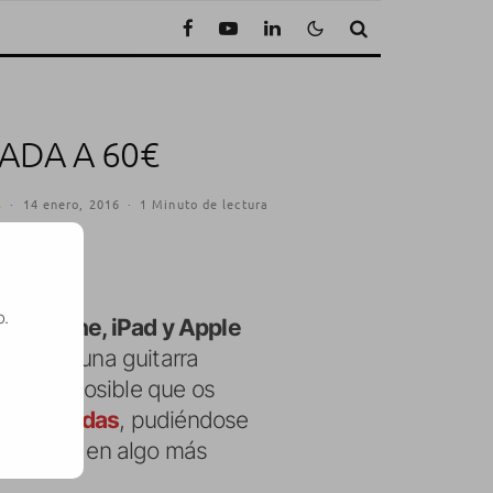
ADA A 60€
s
·
14 enero, 2016
·
1 Minuto de lectura
o.
e (
iPhone, iPad y Apple
ediante una guitarra
SE
 que es posible que os
unas tiendas
, pudiéndose
io actual en algo más