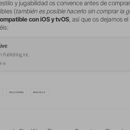
u estilo y jugabilidad os convence antes de comprar
bles (
también es posible hacerlo sin comprar la g
ompatible con iOS y tvOS
, así que os dejamos el
éis:
ive
n Publishing, Inc.
GUITARRA
MÚSICA