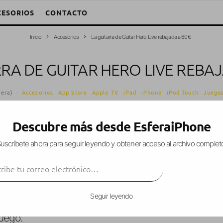
CESORIOS
CONTACTO
Inicio
Accesorios
La guitarra de Guitar Hero Live rebajada a 60€
RRA DE GUITAR HERO LIVE REBAJ
fera)
·
Accesorios
App Store
Apple TV
iPad
iPhone
iPod Touch
Juego
Descubre más desde EsferaiPhone
uscríbete ahora para seguir leyendo y obtener acceso al archivo complet
n publicó el nuevo
Guitar Hero Live
en la App Stor
ibe tu correo electrónico…
la pantalla táctil pero disfrutándose mucho más m
SUSCRIBIR
a guitarra en su lanzamiento fue de unos 100€, así
 a día de hoy, la guitarra ha sido
rebajada en alg
Seguir leyendo
a
rebaja de 40€
, lo que convierte los
60€
del prec
juego.