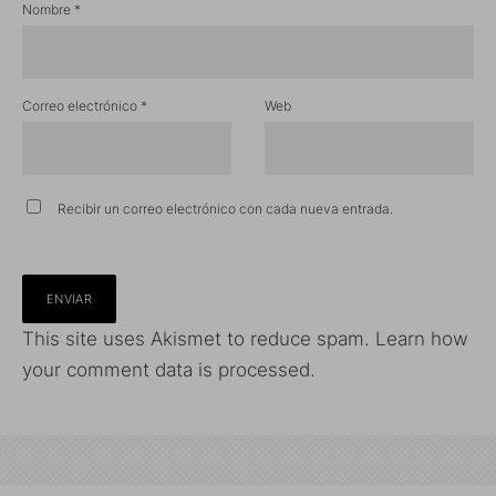
Nombre
*
Correo electrónico
*
Web
Recibir un correo electrónico con cada nueva entrada.
This site uses Akismet to reduce spam.
Learn how
your comment data is processed.