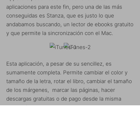
aplicaciones para este fin, pero una de las más
conseguidas es Stanza, que es justo lo que
andabamos buscando, un lector de ebooks gratuito
y que permite la sincronización con el Mac.
Esta aplicación, a pesar de su sencillez, es
sumamente completa. Permite cambiar el color y
tamaño de la letra, rotar el libro, cambiar el tamaño
de los márgenes, marcar las páginas, hacer
descargas gratuitas o de pago desde la misma
aplicación, cambiar a modo noche e incluso
podremos hacer uso de un diccionario integrado
para encontrar la definición de alguna palabra que
no comprendamos.