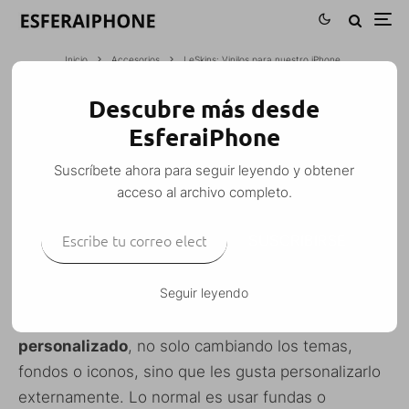
Inicio
Accesorios
LeSkins: Vinilos para nuestro iPhone
Descubre más desde
LESKINS: VINILOS PARA NUESTRO
EsferaiPhone
IPHONE
Suscríbete ahora para seguir leyendo y obtener
M. Alejandro W. García Fuentes (Esfera)
·
acceso al archivo completo.
Accesorios
iPhone
iPhone 3G
iPhone 3G S
Personalización
·
Escribe tu correo electrónico…
11 diciembre, 2009
·
1 Minuto de lectura
SUSCRIBIRSE
Seguir leyendo
A mucha gente le gusta tener su
iPhone
personalizado
, no solo cambiando los temas,
fondos o iconos, sino que les gusta personalizarlo
externamente. Lo normal es usar fundas o