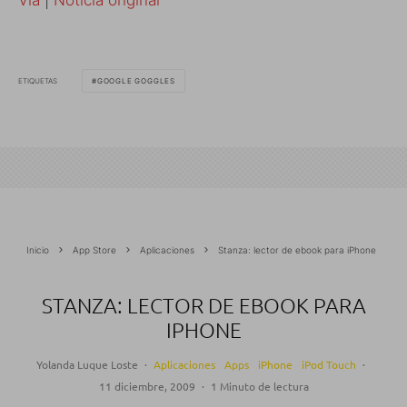
Via
|
Noticia original
ETIQUETAS
GOOGLE GOGGLES
Inicio
App Store
Aplicaciones
Stanza: lector de ebook para iPhone
STANZA: LECTOR DE EBOOK PARA
IPHONE
Yolanda Luque Loste
·
Aplicaciones
Apps
iPhone
iPod Touch
·
11 diciembre, 2009
·
1 Minuto de lectura