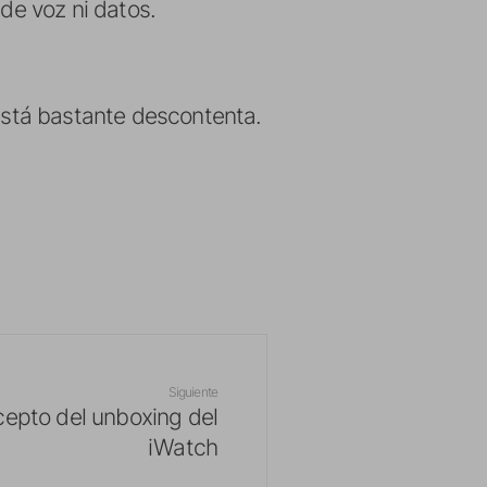
 de voz ni datos.
 está bastante descontenta.
Siguiente
epto del unboxing del
iWatch