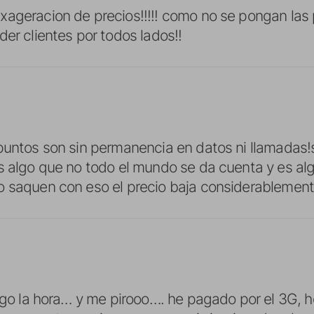
ageracion de precios!!!!! como no se pongan las 
der clientes por todos lados!!
puntos son sin permanencia en datos ni llamadas!
es algo que no todo el mundo se da cuenta y es a
 saquen con eso el precio baja considerablement
lego la hora… y me pirooo…. he pagado por el 3G, 