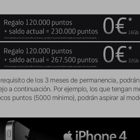
 requisito de los 3 meses de permanencia, podrán
dejo a continuación. Por ejemplo, los que tengan
ocos puntos (5000 mínimo), podrán aspirar al mo