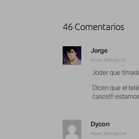
46 Comentarios
Jorge
14 junio, 2010 a las 13:17
Joder que timad
Dicen que el telé
casos!!! estamos
Dycon
14 junio, 2010 a las 13:19