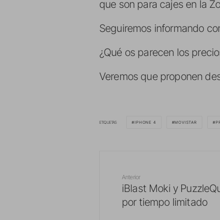
que son para cajes en la Zo
Seguiremos informando con
¿Qué os parecen los precios
Veremos que proponen des
ETIQUETAS
IPHONE 4
MOVISTAR
P
Anterior
iBlast Moki y PuzzleQ
por tiempo limitado