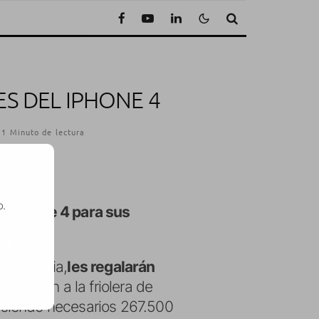
S DEL IPHONE 4
1 Minuto de lectura
o.
ro iPhone 4 para sus
SE
ermanencia,
les regalarán
 lleguen a la friolera de
 siendo necesarios 267.500