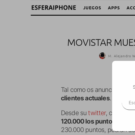
JUEGOS
APPS
AC
MOVISTAR MUES
M. Alejandro W
S
Tal como os anunciamos,
M
Escr
clientes actuales
.
Desde su
twitter
, comentan
120.000 los puntos
, así q
230.000 puntos, podrán ac