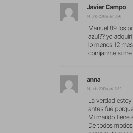
Javier Campo
14 junio, 2010 a las 13:26
Manuel 89 los pr
azul?? yo adquir
lo menos 12 mes
corrijanme si m
anna
14 junio, 2010 a las 13:32
La verdad estoy 
antes fué porque 
Mi marido tiene e
De todos modos s