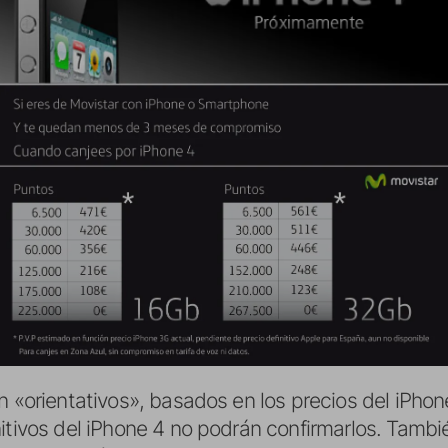
n «orientativos», basados en los precios del iPhon
nitivos del iPhone 4 no podrán confirmarlos. Tamb