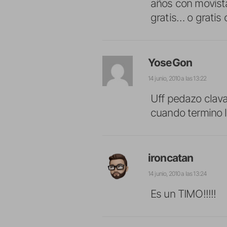
años con movistar
gratis… o gratis
YoseGon
14 junio, 2010 a las 13:22
Uff pedazo clava
cuando termino 
ironcatan
14 junio, 2010 a las 13:24
Es un TIMO!!!!!