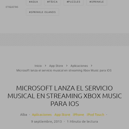
AGUA
FÍSICA
PUZZLES
SPRINKLE
ETIQUETAS
SPRINKLE ISLANDS
Inicio
App Store
Aplicaciones
Microsoft lanza el servicio musical en streaming Xbox Music para iOS
MICROSOFT LANZA EL SERVICIO
MUSICAL EN STREAMING XBOX MUSIC
PARA IOS
Alba
·
Aplicaciones
App Store
iPhone
iPod Touch
·
9 septiembre, 2013
·
1 Minuto de lectura