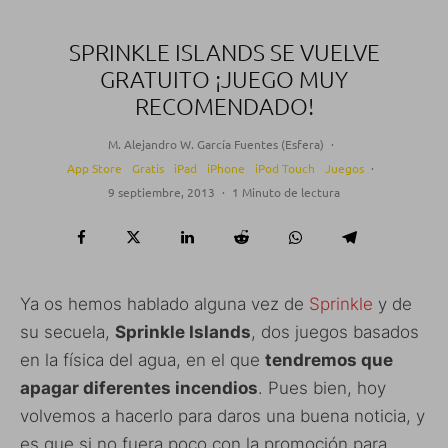
SPRINKLE ISLANDS SE VUELVE
GRATUITO ¡JUEGO MUY
RECOMENDADO!
M. Alejandro W. García Fuentes (Esfera)
·
App Store
Gratis
iPad
iPhone
iPod Touch
Juegos
·
9 septiembre, 2013
·
1 Minuto de lectura
Ya os hemos hablado alguna vez de
Sprinkle
y de
su secuela,
Sprinkle Islands
, dos juegos basados
en la física del agua, en el que
tendremos que
apagar diferentes incendios
. Pues bien, hoy
volvemos a hacerlo para daros una buena noticia, y
es que si no fuera poco con la promoción para