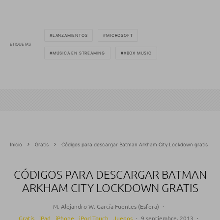
LANZAMIENTOS
MICROSOFT
ETIQUETAS
MÚSICA EN STREAMING
XBOX MUSIC
Inicio
Gratis
Códigos para descargar Batman Arkham City Lockdown gratis
CÓDIGOS PARA DESCARGAR BATMAN
ARKHAM CITY LOCKDOWN GRATIS
M. Alejandro W. García Fuentes (Esfera)
·
Gratis
iPad
iPhone
iPod Touch
Juegos
·
9 septiembre, 2013
·