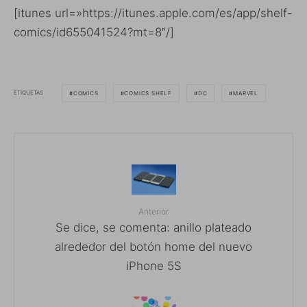
[itunes url=»https://itunes.apple.com/es/app/shelf-
comics/id655041524?mt=8″/]
ETIQUETAS
COMICS
COMICS SHELF
DC
MARVEL
Anterior
Se dice, se comenta: anillo plateado
alrededor del botón home del nuevo
iPhone 5S