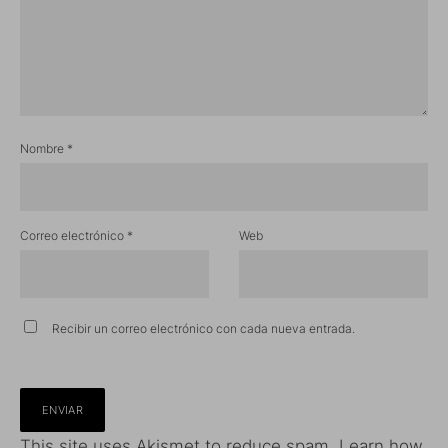
Nombre
*
Correo electrónico
*
Web
Recibir un correo electrónico con cada nueva entrada.
This site uses Akismet to reduce spam.
Learn how