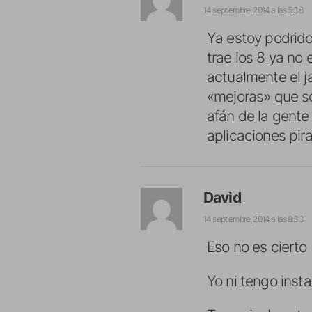
14 septiembre, 2014 a las 5:38
Ya estoy podrido
trae ios 8 ya no 
actualmente el j
«mejoras» que so
afán de la gente 
aplicaciones pir
David
14 septiembre, 2014 a las 8:33
Eso no es cierto
Yo ni tengo insta