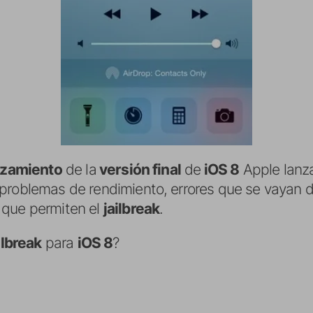
nzamiento
de la
versión final
de
iOS 8
Apple lanza
 problemas de rendimiento, errores que se vayan 
que permiten el
jailbreak
.
ilbreak
para
iOS 8
?