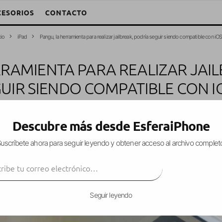
CESORIOS
CONTACTO
cio
iPad
Pangu, la herramienta para realizar jailbreak, podría seguir siendo compatible con iO
RRAMIENTA PARA REALIZAR JAIL
UIR SIENDO COMPATIBLE CON I
·
iPad
iPhone
iPod Touch
Jailbreak
Noticias
·
13 septiembre, 2014
·
Descubre más desde EsferaiPhone
uscríbete ahora para seguir leyendo y obtener acceso al archivo complet
ibe tu correo electrónico…
hecha por varios
hackers chinos
pertenecientes 
SUSCRIBIR
e realizar
jailbreak untethered
a todos nuestros d
 iOS 7.
Seguir leyendo