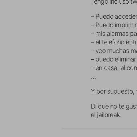
Tengo incluso t
– Puedo acceder 
– Puedo imprimir
– mis alarmas p
– el teléfono ent
– veo muchas más
– puedo eliminar 
– en casa, al con
…
Y por supuesto,
Di que no te gus
el jailbreak.