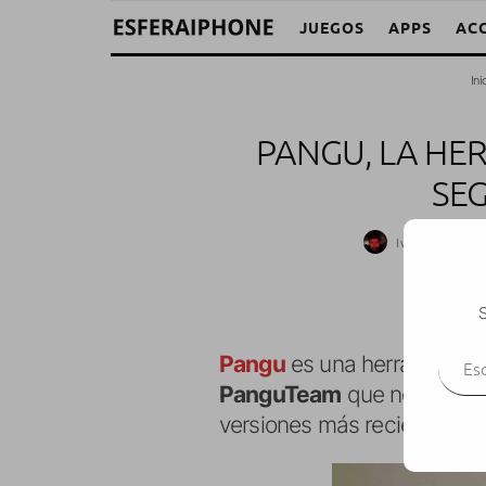
JUEGOS
APPS
AC
Ini
PANGU, LA HE
SEG
Iván Fragoso
S
Escr
Pangu
es una herramienta 
PanguTeam
que nos permit
versiones más recientes de