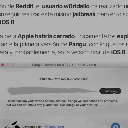
ión de
Reddit
, el
usuario w0rldello
ha realizado u
onseguir realizar este mismo
jailbreak
pero en dis
iOS 8
.
ha beta
Apple habría cerrado
únicamente los
expl
ante la primera versión de
Pangu
, con lo que los
beta y, probablemente, en la versión final de
iOS 8
.