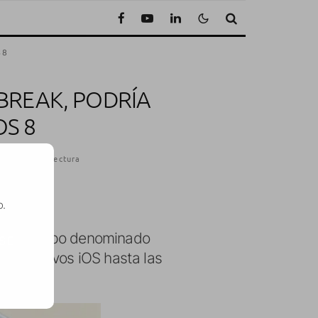
S 8
BREAK, PODRÍA
OS 8
1 Minuto de lectura
o.
a un grupo denominado
SE
ispositivos iOS hasta las