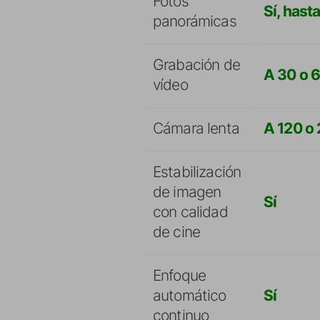
Fotos
Sí, hast
panorámicas
Grabación de
A 30 o 
vídeo
Cámara lenta
A 120 o
Estabilización
de imagen
Sí
con calidad
de cine
Enfoque
automático
Sí
continuo