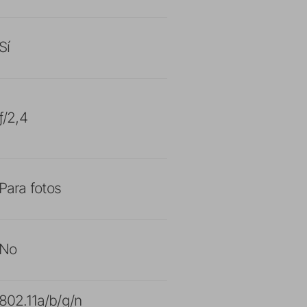
Sí
ƒ/2,4
Para fotos
No
802.11a/b/g/n