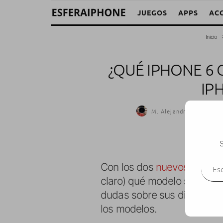
JUEGOS
APPS
AC
Inicio
¿QUÉ IPHONE 6
IP
M. Alejandro W. García 
S
Escr
Con los dos
nuevos modelo
claro) qué modelo será el af
dudas sobre sus diferencia
los modelos.