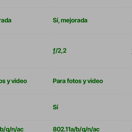
rada
Sí, mejorada
ƒ/2,2
os y video
Para fotos y video
Sí
/b/g/n/ac
802.11a/b/g/n/ac