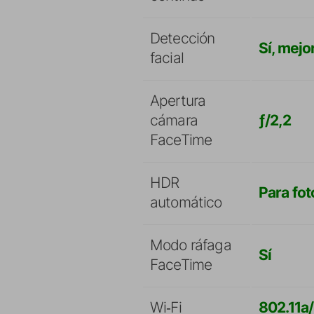
Detección
Sí, mejo
facial
Apertura
cámara
ƒ/2,2
FaceTime
HDR
Para fot
automático
Modo ráfaga
Sí
FaceTime
Wi‑Fi
802.11a