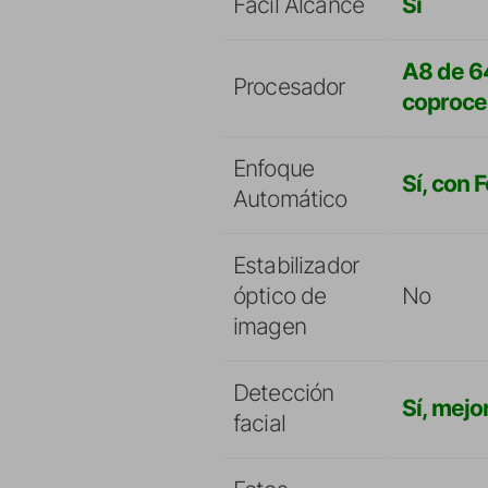
Fácil Alcance
Sí
A8 de 64
Procesador
coproce
Enfoque
Sí, con 
Automático
Estabilizador
óptico de
No
imagen
Detección
Sí, mejo
facial