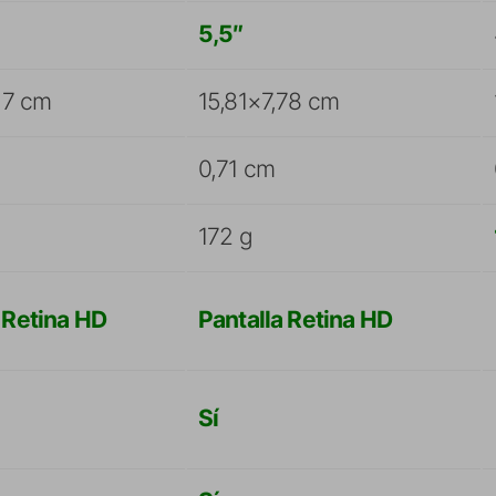
5,5″
6,7 cm
15,81×7,78 cm
0,71 cm
172 g
 Retina HD
Pantalla Retina HD
Sí