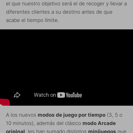
el que nuestro objetivo será el de recoger y llevar a
diferentes clientes a su destino antes de que
acabe el tiempo límite.
A los nuevos
modos de juego por tiempo
(3, 5 o
10 minutos), además del clásico
modo Arcade
original
, les han sumado distintos
minijuegos
que