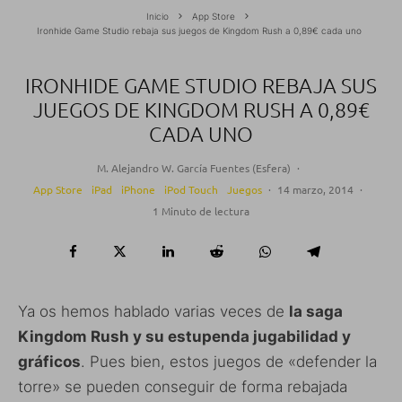
Inicio
App Store
Ironhide Game Studio rebaja sus juegos de Kingdom Rush a 0,89€ cada uno
IRONHIDE GAME STUDIO REBAJA SUS
JUEGOS DE KINGDOM RUSH A 0,89€
CADA UNO
M. Alejandro W. García Fuentes (Esfera)
·
App Store
iPad
iPhone
iPod Touch
Juegos
·
14 marzo, 2014
·
1 Minuto de lectura
Ya os hemos hablado varias veces de
la saga
Kingdom Rush y su estupenda jugabilidad y
gráficos
. Pues bien, estos juegos de «defender la
torre» se pueden conseguir de forma rebajada