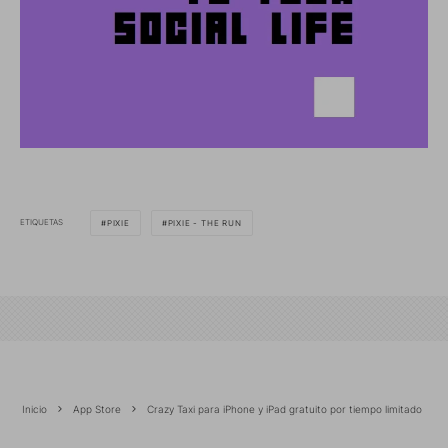
ETIQUETAS
PIXIE
PIXIE - THE RUN
Inicio
App Store
Crazy Taxi para iPhone y iPad gratuito por tiempo limitado