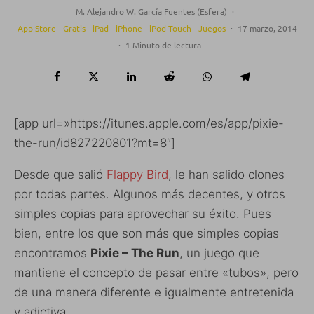
M. Alejandro W. García Fuentes (Esfera)
·
App Store
Gratis
iPad
iPhone
iPod Touch
Juegos
·
17 marzo, 2014
·
1 Minuto de lectura
[app url=»https://itunes.apple.com/es/app/pixie-
the-run/id827220801?mt=8″]
Desde que salió
Flappy Bird
, le han salido clones
por todas partes. Algunos más decentes, y otros
simples copias para aprovechar su éxito. Pues
bien, entre los que son más que simples copias
encontramos
Pixie – The Run
, un juego que
mantiene el concepto de pasar entre «tubos», pero
de una manera diferente e igualmente entretenida
y adictiva.