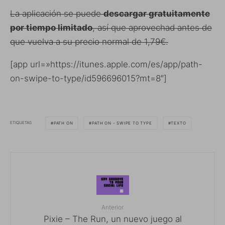
La aplicación se puede
descargar gratuitamente
por tiempo limitado
, así que aprovechad antes de
que vuelva a su precio normal de 1,79€.
[app url=»https://itunes.apple.com/es/app/path-
on-swipe-to-type/id596696015?mt=8″]
ETIQUETAS
PATH ON
PATH ON - SWIPE TO TYPE
TEXTO
Anterior
Pixie – The Run, un nuevo juego al