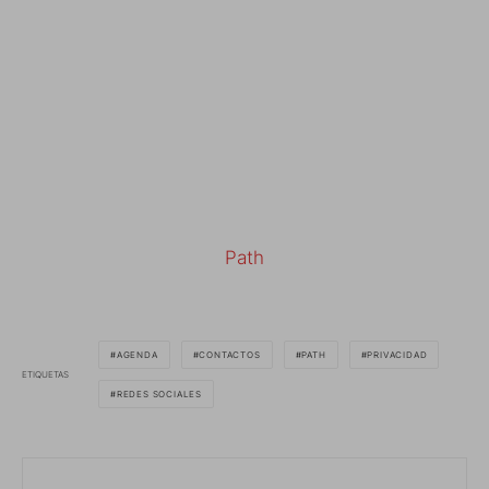
Path
AGENDA
CONTACTOS
PATH
PRIVACIDAD
ETIQUETAS
REDES SOCIALES