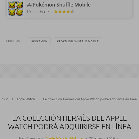
‎Pokémon Shuffle Mobile
+
Price:
Free
ETIQUETAS
POKEMON
POKÉMON SHUFFLE MOBILE
Inicio
Apple Watch
La colección Hermès del Apple Watch podrá adquirirse en línea
LA COLECCIÓN HERMÈS DEL APPLE
WATCH PODRÁ ADQUIRIRSE EN LÍNEA
Iván Fragoso
·
Apple Watch
Noticias
·
20 enero, 2016
·