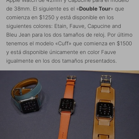
Apple Watch de 42mm y Capucine para el modelo
de 38mm. El siguiente es el «
Double Tour
» que
comienza en $1250 y está disponible en los
siguientes colores: Etain, Fauve, Capucine and
Bleu Jean para los dos tamaños de reloj. Por último
tenemos el modelo «Cuff» que comienza en $1500
y está disponible únicamente en color Fauve
igualmente en los dos tamaños presentados.