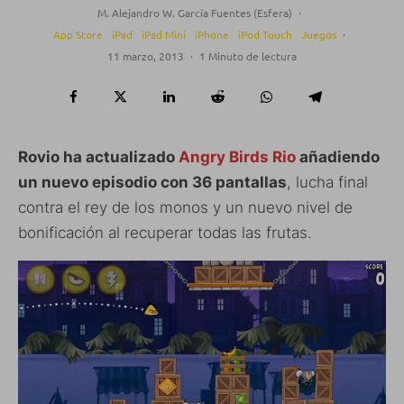
M. Alejandro W. García Fuentes (Esfera)
·
App Store
iPad
iPad Mini
iPhone
iPod Touch
Juegos
·
11 marzo, 2013
·
1 Minuto de lectura
Rovio ha actualizado
Angry Birds Rio
añadiendo
un nuevo episodio con 36 pantallas
, lucha final
contra el rey de los monos y un nuevo nivel de
bonificación al recuperar todas las frutas.