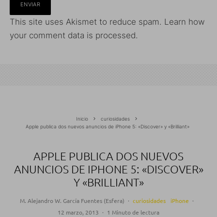
This site uses Akismet to reduce spam.
Learn how
your comment data is processed.
Inicio
curiosidades
Apple publica dos nuevos anuncios de iPhone 5: «Discover» y «Brilliant»
APPLE PUBLICA DOS NUEVOS
ANUNCIOS DE IPHONE 5: «DISCOVER»
Y «BRILLIANT»
M. Alejandro W. García Fuentes (Esfera)
·
curiosidades
iPhone
·
12 marzo, 2013
·
1 Minuto de lectura