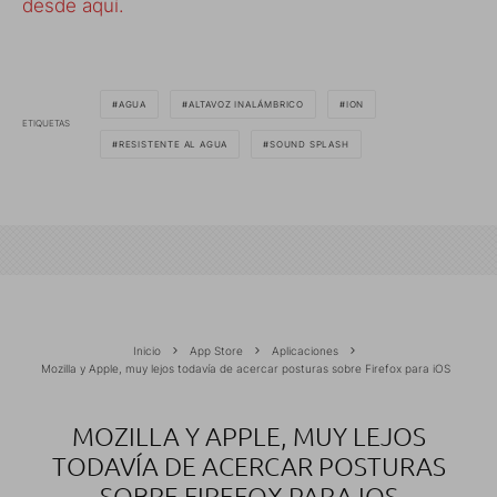
desde aquí.
AGUA
ALTAVOZ INALÁMBRICO
ION
ETIQUETAS
RESISTENTE AL AGUA
SOUND SPLASH
Inicio
App Store
Aplicaciones
Mozilla y Apple, muy lejos todavía de acercar posturas sobre Firefox para iOS
MOZILLA Y APPLE, MUY LEJOS
TODAVÍA DE ACERCAR POSTURAS
SOBRE FIREFOX PARA IOS