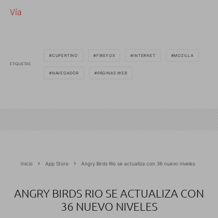
Vía
CUPERTINO
FIREFOX
INTERNET
MOZILLA
ETIQUETAS
NAVEGADOR
PÁGINAS WEB
Inicio
App Store
Angry Birds Rio se actualiza con 36 nuevo niveles
ANGRY BIRDS RIO SE ACTUALIZA CON
36 NUEVO NIVELES