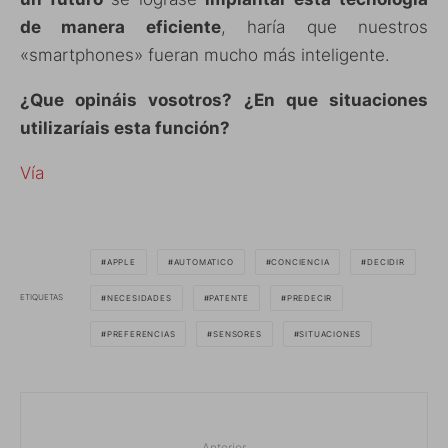
de manera eficiente
, haría que nuestros
«smartphones» fueran mucho más inteligente.
¿Que opináis vosotros? ¿En que situaciones
utilizaríais esta función?
Vía
APPLE
AUTOMATICO
CONCIENCIA
DECIDIR
ETIQUETAS
NECESIDADES
PATENTE
PREDECIR
PREFERENCIAS
SENSORES
SITUACIONES
Anterior