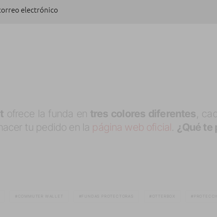
 correo electrónico
SUSCRIBIRSE
t
ofrece la funda en
tres colores diferentes
, ca
hacer tu pedido en la
página web oficial
.
¿Qué te 
COMMUTER WALLET
FUNDAS PROTECTORAS
OTTERBOX
PROTECCI