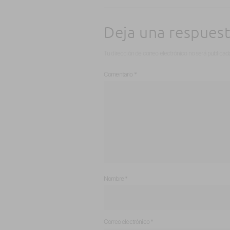
Deja una respues
Tu dirección de correo electrónico no será publicad
Comentario
*
Nombre
*
Correo electrónico
*