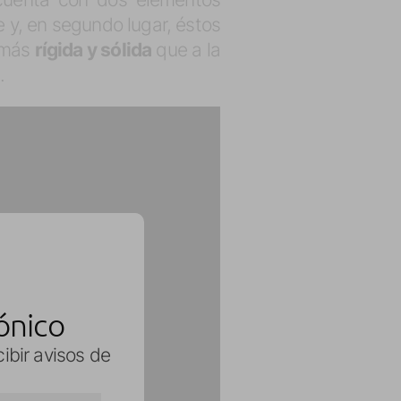
e y, en segundo lugar, éstos
más
rígida y sólida
que a la
s
.
ónico
cibir avisos de