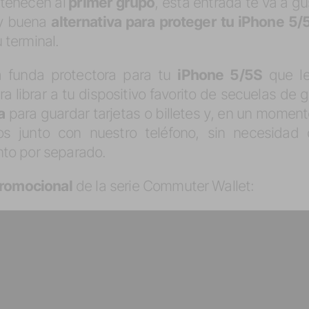
rtenecen al
primer grupo
, esta entrada te va a g
uy buena
alternativa para proteger tu iPhone 5/
 terminal.
 funda protectora para tu
iPhone 5/5S
que le
ara librar a tu dispositivo favorito de secuelas de
a
para guardar tarjetas o billetes y, en un moment
s junto con nuestro teléfono, sin necesidad d
to por separado.
promocional
de la serie Commuter Wallet: