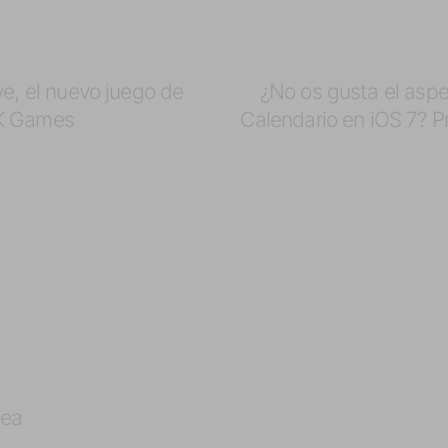
ve, el nuevo juego de
¿No os gusta el aspe
K Games
Calendario en iOS 7? P
fea