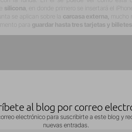
de
silicona
, en donde primero se insertará el iPhon
nta se aplican sobre la
carcasa externa,
mucho 
imento para
guardar hasta tres tarjetas y billete
ríbete al blog por correo electr
orreo electrónico para suscribirte a este blog y re
nuevas entradas.