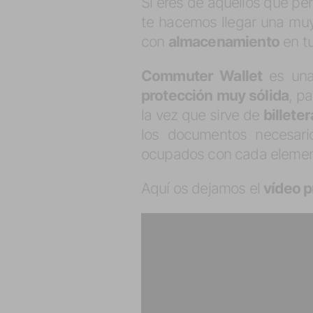
Si eres de aquellos que pe
te hacemos llegar una m
con
almacenamiento
en tu
Commuter Wallet
es una
protección muy sólida
, p
la vez que sirve de
billeter
los documentos necesario
ocupados con cada elemen
Aquí os dejamos el
vídeo 