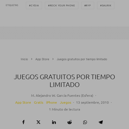
ETIQUETAS
CYDIA
ROCK YOUR PHONE
RYP
SAURIK
Inicio
App Store
Juegos gratuitos por tiempo limitado
JUEGOS GRATUITOS POR TIEMPO
LIMITADO
M. Alejandro W. García Fuentes (Esfera)
·
App Store
Gratis
iPhone
Juegos
·
13 septiembre, 2010
·
1 Minuto de lectura