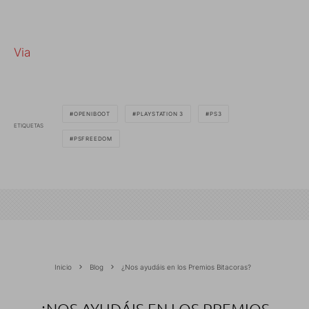
Via
OPENIBOOT
PLAYSTATION 3
PS3
ETIQUETAS
PSFREEDOM
Inicio
Blog
¿Nos ayudáis en los Premios Bitacoras?
¿NOS AYUDÁIS EN LOS PREMIOS