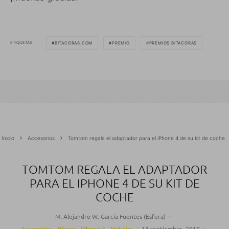
ETIQUETAS
BITACORAS.COM
PREMIO
PREMIOS BITACORAS
Inicio
Accesorios
Tomtom regala el adaptador para el iPhone 4 de su kit de coche
TOMTOM REGALA EL ADAPTADOR
PARA EL IPHONE 4 DE SU KIT DE
COCHE
M. Alejandro W. García Fuentes (Esfera)
·
Accesorios
iPhone
iPhone 4
Noticias
·
13 septiembre, 2010
·