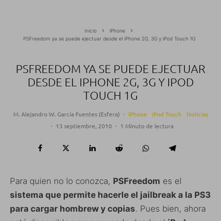
Inicio
iPhone
PSFreedom ya se puede ejectuar desde el iPhone 2G, 3G y iPod Touch 1G
PSFREEDOM YA SE PUEDE EJECTUAR
DESDE EL IPHONE 2G, 3G Y IPOD
TOUCH 1G
M. Alejandro W. García Fuentes (Esfera)
·
iPhone
iPod Touch
Noticias
·
13 septiembre, 2010
·
1 Minuto de lectura
Para quien no lo conozca,
PSFreedom
es el
sistema que permite hacerle el jailbreak a la PS3
para cargar hombrew y copias
. Pues bien, ahora