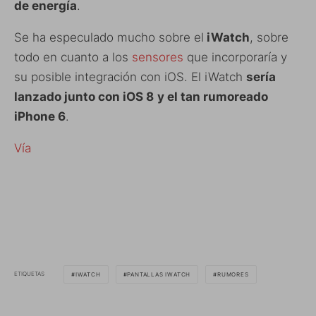
de energía
.
Se ha especulado mucho sobre el
iWatch
, sobre
todo en cuanto a los
sensores
que incorporaría y
su posible integración con iOS. El iWatch
sería
lanzado junto con iOS 8
y el tan rumoreado
iPhone 6
.
Vía
ETIQUETAS
IWATCH
PANTALLAS IWATCH
RUMORES