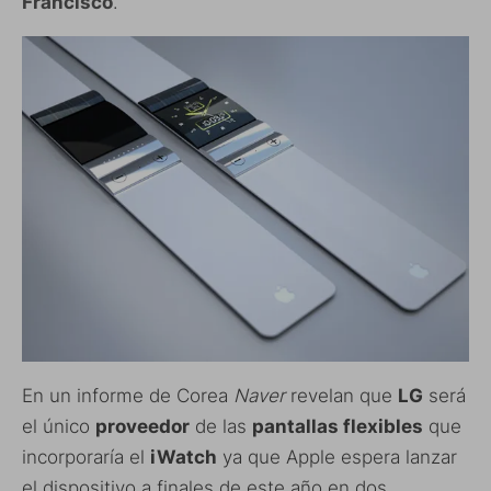
Francisco
.
En un informe de Corea
Naver
revelan que
LG
será
el único
proveedor
de las
pantallas flexibles
que
incorporaría el
iWatch
ya que Apple espera lanzar
el dispositivo a finales de este año en dos