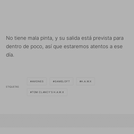
No tiene mala pinta, y su salida está prevista para
dentro de poco, así que estaremos atentos a ese
día.
AVIONES
GAMELOFT
H.A.W.X
ETIQUETAS
TOM CLANCY'S H.A.W.X