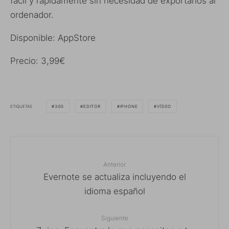
facil y rapidamente sin necesidad de exportarlos al
ordenador.
Disponible: AppStore
Precio: 3,99€
ETIQUETAS
3GS
EDITOR
IPHONE
VÍDEO
Anterior
Evernote se actualiza incluyendo el
idioma español
Siguiente