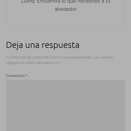
Zuinq: Encuentra lo que necesites a tu
alrededor
Deja una respuesta
Tu dirección de correo electrónico no será publicada.
Los campos
obligatorios están marcados con
*
Comentario
*