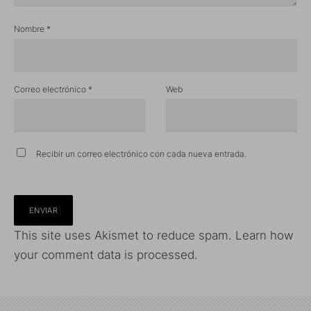
Nombre
*
Correo electrónico
*
Web
Recibir un correo electrónico con cada nueva entrada.
This site uses Akismet to reduce spam.
Learn how
your comment data is processed.