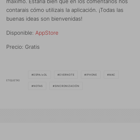
máximo. Estaría bien que en los comentarios nos
contarais cómo utilizais la aplicación. ¡Todas las
buenas ideas son bienvenidas!
Disponible:
AppStore
Precio: Gratis
ESPA√±OL
EVERNOTE
IPHONE
MAC
ETIQUETAS
NOTAS
SINCRONIZACIÓN