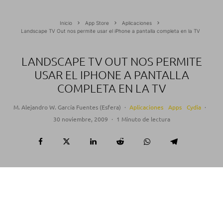
Inicio
App Store
Aplicaciones
Landscape TV Out nos permite usar el iPhone a pantalla completa en la TV
LANDSCAPE TV OUT NOS PERMITE
USAR EL IPHONE A PANTALLA
COMPLETA EN LA TV
M. Alejandro W. García Fuentes (Esfera)
·
Aplicaciones
Apps
Cydia
·
30 noviembre, 2009
·
1 Minuto de lectura
Landscape TV Out
es una aplicación que nos
permite ver la imágen de la pantalla del iPhone en
la TV (usando el cable correspondiente) a pantalla
completa. Además, según parece, el framerate es