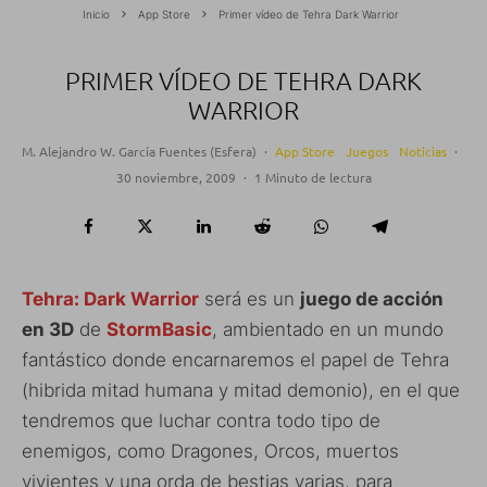
Inicio
App Store
Primer vídeo de Tehra Dark Warrior
PRIMER VÍDEO DE TEHRA DARK
WARRIOR
M. Alejandro W. García Fuentes (Esfera)
·
App Store
Juegos
Noticias
·
30 noviembre, 2009
·
1 Minuto de lectura
Tehra: Dark Warrior
será es un
juego de acción
en 3D
de
StormBasic
, ambientado en un mundo
fantástico donde encarnaremos el papel de Tehra
(hibrida mitad humana y mitad demonio), en el que
tendremos que luchar contra todo tipo de
enemigos, como Dragones, Orcos, muertos
vivientes y una orda de bestias varias, para