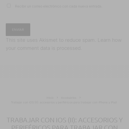
Recibir un correo electrónico con cada nueva entrada.
This site uses Akismet to reduce spam.
Learn how
your comment data is processed.
Inicio
Accesorios
Trabajar con iOS (II): accesorios y periféricos para trabajar con iPhone y iPad
TRABAJAR CON IOS (II): ACCESORIOS Y
PERIFÉRICOS PARA TRABAJAR CON