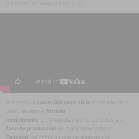
6 será así en todas partes o no.
Respecto al
cable USB reversible
mostrado en el
vídeo anterior y
filtrado
inicialmente
en fotografías pertenecientes a la
fase de producción
de algún proveedor de
Foxconn
, se comenta que de acuerdo con