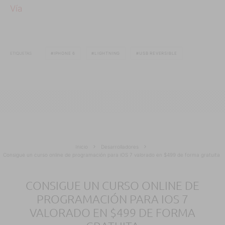
Vía
ETIQUETAS
IPHONE 6
LIGHTNING
USB REVERSIBLE
Inicio
Desarrolladores
Consigue un curso online de programación para iOS 7 valorado en $499 de forma gratuita
CONSIGUE UN CURSO ONLINE DE
PROGRAMACIÓN PARA IOS 7
VALORADO EN $499 DE FORMA