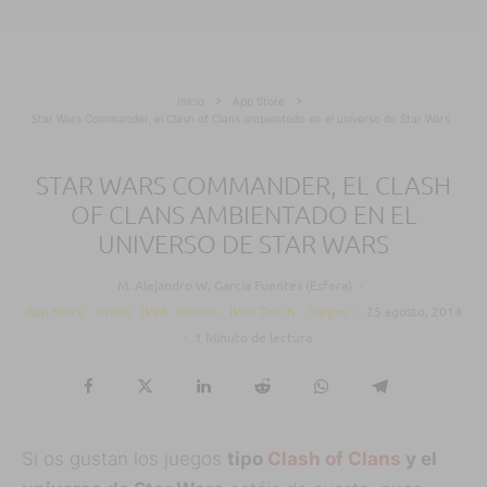
Inicio
App Store
Star Wars Commander, el Clash of Clans ambientado en el universo de Star Wars
STAR WARS COMMANDER, EL CLASH
OF CLANS AMBIENTADO EN EL
UNIVERSO DE STAR WARS
M. Alejandro W. García Fuentes (Esfera)
·
App Store
Gratis
iPad
iPhone
iPod Touch
Juegos
·
25 agosto, 2014
·
1 Minuto de lectura
Si os gustan los juegos
tipo
Clash of Clans
y el