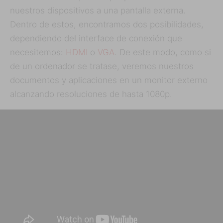
nuestros dispositivos a una pantalla externa.
Dentro de estos, encontramos dos posibilidades,
dependiendo del interface de conexión que
necesitemos:
HDMI
o
VGA
. De este modo, como si
de un ordenador se tratase, veremos nuestros
documentos y aplicaciones en un monitor externo
alcanzando resoluciones de hasta 1080p.