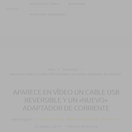
GESTIÓN DE TIEMPO
STAR WARS
ETIQUETAS
STAR WARS COMMANDER
Inicio
Accesorios
Aparece en vídeo un cable USB reversible y un «nuevo» adaptador de corriente
APARECE EN VÍDEO UN CABLE USB
REVERSIBLE Y UN «NUEVO»
ADAPTADOR DE CORRIENTE
Iván Fragoso
·
Accesorios
iPad
iPhone
iPod Touch
Rumores
·
25 agosto, 2014
·
1 Minuto de lectura