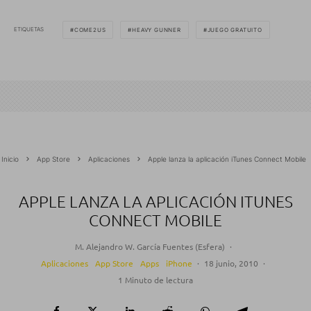
ETIQUETAS
COME2US
HEAVY GUNNER
JUEGO GRATUITO
Inicio
App Store
Aplicaciones
Apple lanza la aplicación iTunes Connect Mobile
APPLE LANZA LA APLICACIÓN ITUNES
CONNECT MOBILE
M. Alejandro W. García Fuentes (Esfera)
·
Aplicaciones
App Store
Apps
iPhone
·
18 junio, 2010
·
1 Minuto de lectura