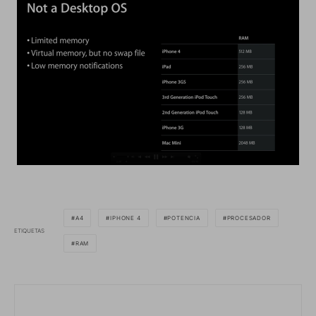
A4
IPHONE 4
POTENCIA
PROCESADOR
ETIQUETAS
RAM