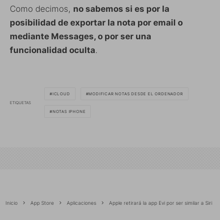
Como decimos,
no sabemos si es por la
posibilidad de exportar la nota por email o
mediante Messages, o por ser una
funcionalidad oculta
.
ICLOUD
MODIFICAR NOTAS DESDE EL ORDENADOR
ETIQUETAS
NOTAS IPHONE
Inicio
App Store
Aplicaciones
Apple retirará la app Evi por ser similar a Siri