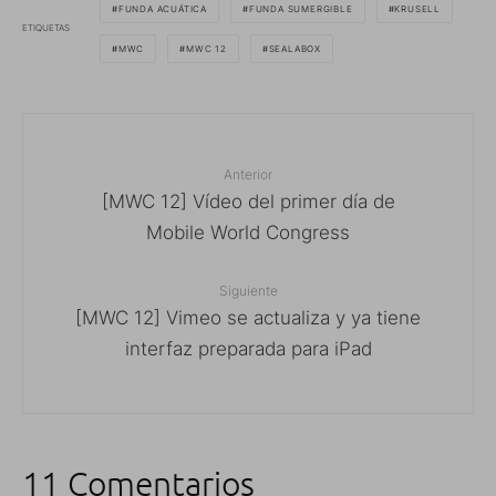
FUNDA ACUÁTICA
FUNDA SUMERGIBLE
KRUSELL
ETIQUETAS
MWC
MWC 12
SEALABOX
Anterior
[MWC 12] Vídeo del primer día de
Mobile World Congress
Siguiente
[MWC 12] Vimeo se actualiza y ya tiene
interfaz preparada para iPad
11 Comentarios