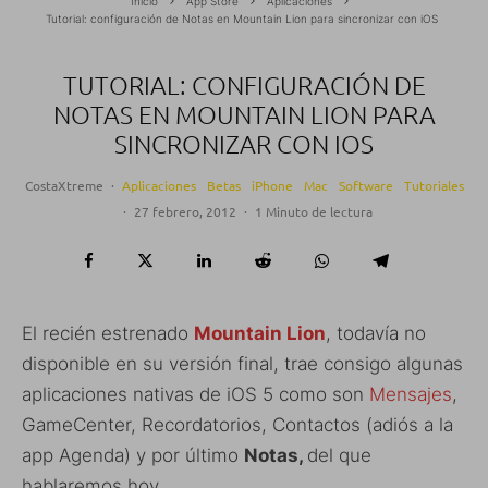
Inicio
App Store
Aplicaciones
Tutorial: configuración de Notas en Mountain Lion para sincronizar con iOS
TUTORIAL: CONFIGURACIÓN DE
NOTAS EN MOUNTAIN LION PARA
SINCRONIZAR CON IOS
CostaXtreme
·
Aplicaciones
Betas
iPhone
Mac
Software
Tutoriales
·
27 febrero, 2012
·
1 Minuto de lectura
El recién estrenado
Mountain Lion
, todavía no
disponible en su versión final, trae consigo algunas
aplicaciones nativas de iOS 5 como son
Mensajes
,
GameCenter, Recordatorios, Contactos (adiós a la
app Agenda) y por último
Notas,
del que
hablaremos hoy.