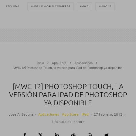
ETIQUETAS
MOBILE WORLD CONGRESS
MWC
MWC 12
Inicio
App Store
Aplicaciones
[MWC 12] Photoshop Touch, la versión para iPad de Photoshop ya disponible
[MWC 12] PHOTOSHOP TOUCH, LA
VERSIÓN PARA IPAD DE PHOTOSHOP
YA DISPONIBLE
Jose A. Segura
·
Aplicaciones
App Store
iPad
·
27 febrero, 2012
·
1 Minuto de lectura