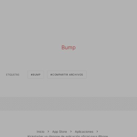
Bump
ETIQUETAS
BUMP
COMPARTIR ARCHIVOS
Inicio
App Store
Aplicaciones
Kickstarter ya dispone de aplicación oficial para iPhone