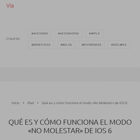
Vía
ACCIONES
ACCIONISTAS
APPLE
ETIQUETAS
BENEFICIOS
BOLSA
DIVIDENDOS
DÓLARES
Inicio
iPad
Qué es y cómo funciona el modo «No Molestar» de iOS 6
QUÉ ES Y CÓMO FUNCIONA EL MODO
«NO MOLESTAR» DE IOS 6