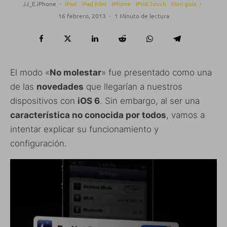
JJ_E.iPhone
·
iPad
iPad Mini
iPhone
iPod Touch
Mini guía
·
16 febrero, 2013
·
1 Minuto de lectura
El modo «
No molestar
» fue presentado como una
de las
novedades
que llegarían a nuestros
dispositivos con
iOS 6
. Sin embargo, al ser una
característica no conocida por todos
, vamos a
intentar explicar su funcionamiento y
configuración.