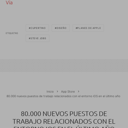
Vía
CUPERTINO
DISEÑO
PLANES DE APPLE
ETIQUETAS
STEVE JOBS
Inicio
App Store
80.000 nuevos puestos de trabajo relacionados con el entorno iOS en el último año
80.000 NUEVOS PUESTOS DE
TRABAJO RELACIONADOS CON EL