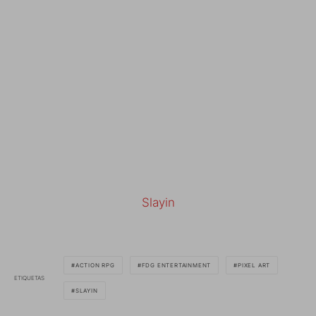
Slayin
ACTION RPG
FDG ENTERTAINMENT
PIXEL ART
ETIQUETAS
SLAYIN