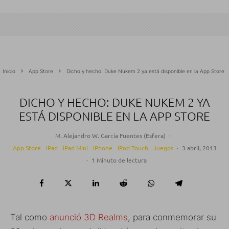
Inicio
App Store
Dicho y hecho: Duke Nukem 2 ya está disponible en la App Store
DICHO Y HECHO: DUKE NUKEM 2 YA
ESTÁ DISPONIBLE EN LA APP STORE
M. Alejandro W. García Fuentes (Esfera)
·
App Store
iPad
iPad Mini
iPhone
iPod Touch
Juegos
·
3 abril, 2013
·
1 Minuto de lectura
Tal como
anunció 3D Realms
, para conmemorar su