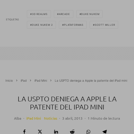
3D REALMS
ARCADE
DUKE NUKEM
ETIQUETAS
DUKE NUKEM 2
PLATAFORMAS
SCOTT MILLER
Inicio
iPad
iPad Mini
La USPTO deniega a Apple la patente del iPad mini
LA USPTO DENIEGA A APPLE LA
PATENTE DEL IPAD MINI
Alba
·
iPad Mini
Noticias
·
3 abril, 2013
·
1 Minuto de lectura