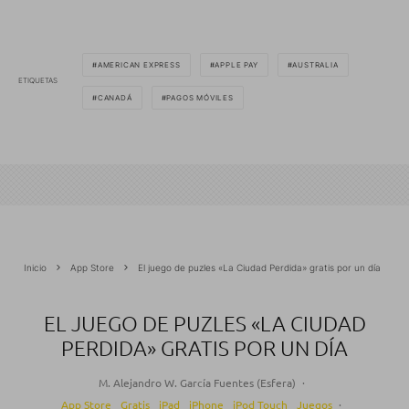
AMERICAN EXPRESS
APPLE PAY
AUSTRALIA
ETIQUETAS
CANADÁ
PAGOS MÓVILES
Inicio
App Store
El juego de puzles «La Ciudad Perdida» gratis por un día
EL JUEGO DE PUZLES «LA CIUDAD
PERDIDA» GRATIS POR UN DÍA
M. Alejandro W. García Fuentes (Esfera)
·
App Store
Gratis
iPad
iPhone
iPod Touch
Juegos
·