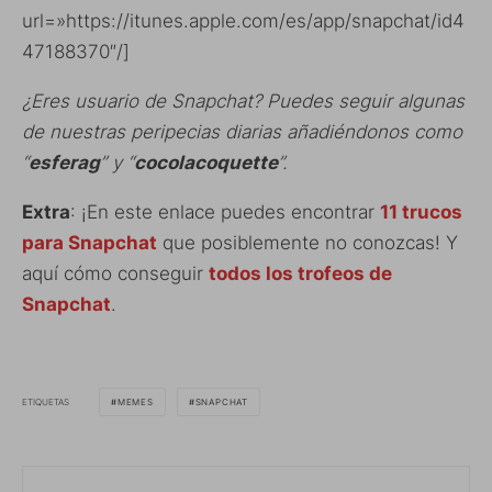
url=»https://itunes.apple.com/es/app/snapchat/id4
47188370″/]
¿Eres usuario de Snapchat? Puedes seguir algunas
de nuestras peripecias diarias añadiéndonos como
“
esferag
” y “
cocolacoquette
”.
Extra
: ¡En este enlace puedes encontrar
11 trucos
para Snapchat
que posiblemente no conozcas! Y
aquí cómo conseguir
todos los trofeos de
Snapchat
.
ETIQUETAS
MEMES
SNAPCHAT