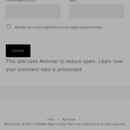
Correo electrónico
*
Web
Recibir un correo electrónico con cada nueva entrada.
This site uses Akismet to reduce spam.
Learn how
your comment data is processed.
Inicio
App Store
Warhammer 40,000: Freeblade llega a la App Store tras mostrarse en la última keynote