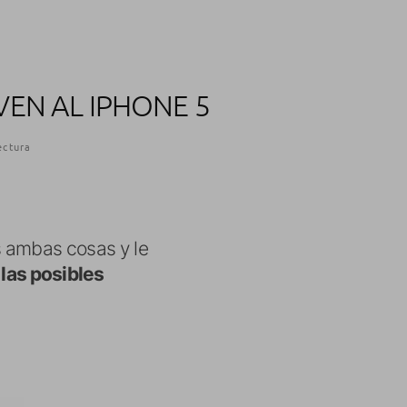
EN AL IPHONE 5
ectura
s ambas cosas y le
las posibles