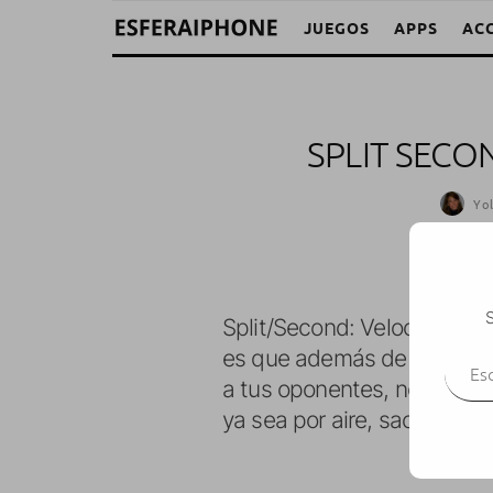
JUEGOS
APPS
AC
SPLIT SECO
Yo
S
Split/Second: Velocity es 
Escr
es que además de poder corr
a tus oponentes, no sólo c
ya sea por aire, sacándolo