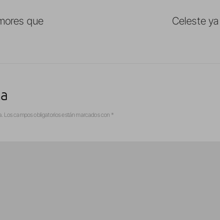
umores que
Celeste ya
ta
a.
Los campos obligatorios están marcados con
*