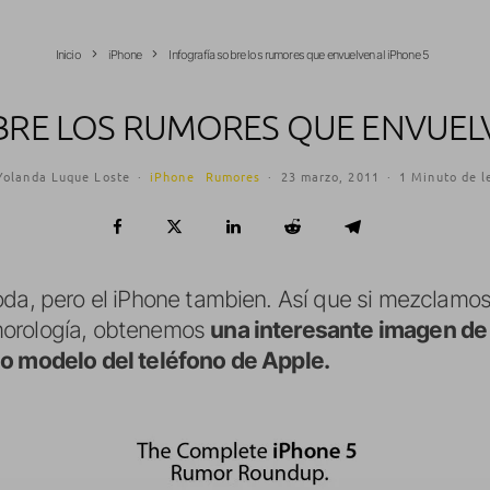
Inicio
iPhone
Infografía sobre los rumores que envuelven al iPhone 5
BRE LOS RUMORES QUE ENVUELV
Yolanda Luque Loste
·
iPhone
Rumores
·
23 marzo, 2011
·
1 Minuto de l
oda, pero el iPhone tambien. Así que si mezclamo
morología, obtenemos
una interesante imagen de 
mo modelo del teléfono de Apple.