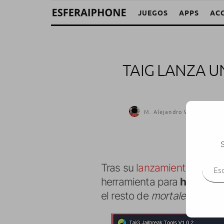
JUEGOS
APPS
AC
TAIG LANZA U
M. Alejandro W. García Fue
S
Escr
Tras su
lanzamiento inicial
e
herramienta para
hacer jail
el resto de
mortales
, aunqu