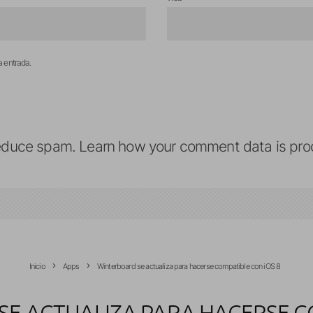
a entrada.
reduce spam.
Learn how your comment data is pro
Inicio
Apps
Winterboard se actualiza para hacerse compatible con iOS 8
SE ACTUALIZA PARA HACERSE C