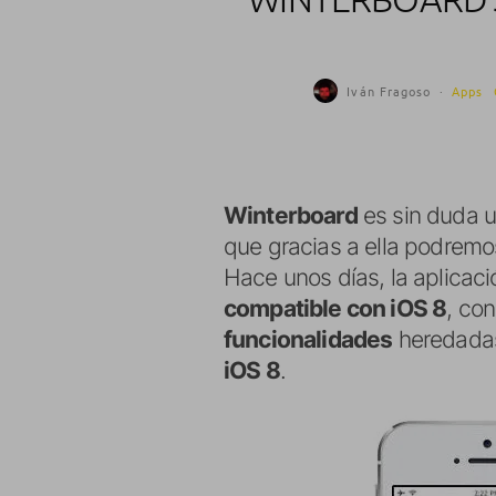
Iván Fragoso
·
Apps
Winterboard
es sin duda u
que gracias a ella podremos
Hace unos días, la aplicaci
compatible con iOS 8
, co
funcionalidades
heredada
iOS 8
.