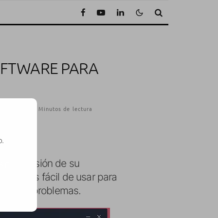
SOFTWARE PARA
re, 2014
·
2 Minutos de lectura
o.
ueva versión de su
SE
poco más fácil de usar para
 tenido problemas.