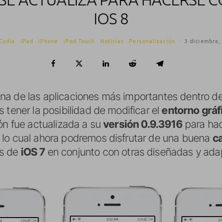
IOS 8
Cydia
iPad
iPhone
iPod Touch
Noticias
Personalización
·
3 diciembre,
na de las aplicaciones más importantes dentro d
 tener la posibilidad de modificar el
entorno gráf
ón fue actualizada a su
versión 0.9.3916
para hac
n lo cual ahora podremos disfrutar de una buena
c
s de
iOS 7
en conjunto con otras diseñadas y ad