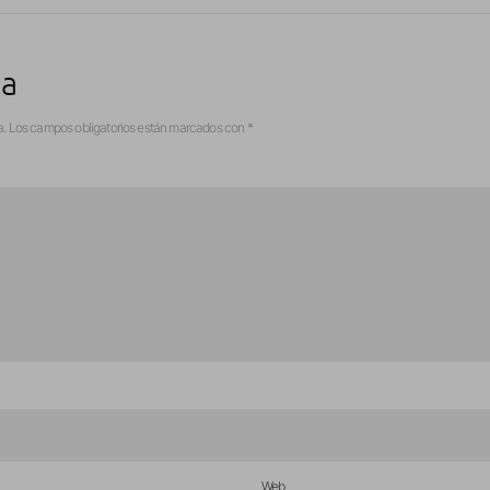
ta
a.
Los campos obligatorios están marcados con
*
Web