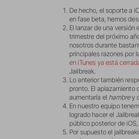
De hecho, el soporte a i
en fase beta, hemos desa
El lanzar de una versión
trimestre del próximo año
nosotros durante bastant
principales razones por la
en iTunes ya está cerrad
Jailbreak.
Lo anterior también res
pronto. El aplazamiento d
aumentaría el
hambre
y 
En nuestro equipo tenemo
logrado hacer el Jailbre
público posterior de iOS
Por supuesto el jailbrea