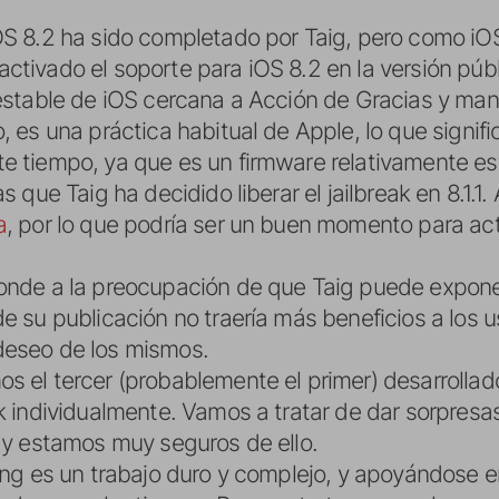
OS 8.2 ha sido completado por Taig, pero como iO
ctivado el soporte para iOS 8.2 en la versión públ
 estable de iOS cercana a Acción de Gracias y man
, es una práctica habitual de Apple, lo que signifi
e tiempo, ya que es un firmware relativamente est
s que Taig ha decidido liberar el jailbreak en 8.1.1
a
, por lo que podría ser un buen momento para actua
ponde a la preocupación de que Taig puede expon
e su publicación no traería más beneficios a los u
deseo de los mismos.
s el tercer (probablemente el primer) desarrolla
ak individualmente. Vamos a tratar de dar sorpres
, y estamos muy seguros de ello.
king es un trabajo duro y complejo, y apoyándose e