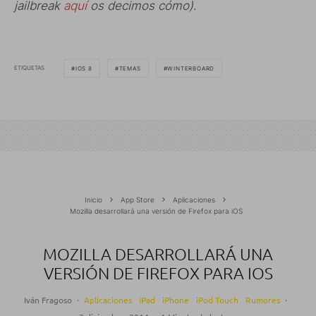
jailbreak
aquí
os decimos cómo)
.
ETIQUETAS
IOS 8
TEMAS
WINTERBOARD
Inicio
App Store
Aplicaciones
Mozilla desarrollará una versión de Firefox para iOS
MOZILLA DESARROLLARÁ UNA
VERSIÓN DE FIREFOX PARA IOS
Iván Fragoso
·
Aplicaciones
iPad
iPhone
iPod Touch
Rumores
·