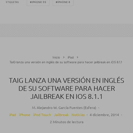
ETIQUETAS
IPHONE 5S
IPHONE 6
Inicio
iPad
TaiG lanza una versión en inglés de su software para hacer jailbreak en iOS 8.1.1
TAIG LANZA UNA VERSIÓN EN INGLÉS
DE SU SOFTWARE PARA HACER
JAILBREAK EN IOS 8.1.1
M. Alejandro W. García Fuentes (Esfera)
·
iPad
iPhone
iPod Touch
Jailbreak
Noticias
·
4 diciembre, 2014
·
2 Minutos de lectura