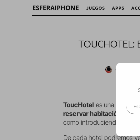
JUEGOS
APPS
AC
TOUCHOTEL: 
M. Alejandro 
S
Escr
ToucHotel
es una aplicaci
reservar habitación en mu
como introduciendo una dir
De cada hotel podremos ver