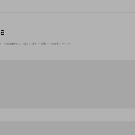
ta
a.
Los campos obligatorios están marcados con
*