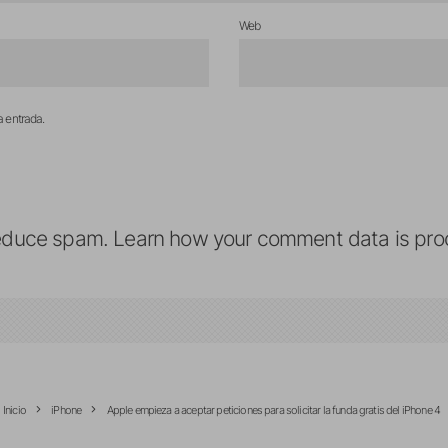
Web
a entrada.
reduce spam.
Learn how your comment data is pro
Inicio
iPhone
Apple empieza a aceptar peticiones para solicitar la funda gratis del iPhone 4