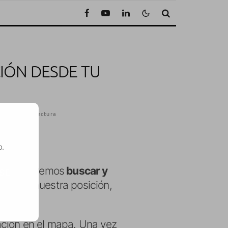
IÓN DESDE TU
 Minuto de lectura
o.
ella, podremos
buscar y
SE
rcano a nuestra posición,
ación en el mapa. Una vez