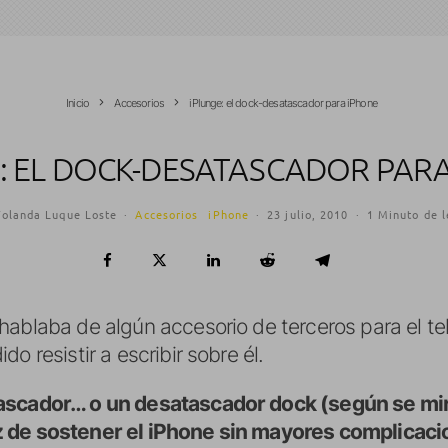
Inicio
Accesorios
iPlunge: el dock-desatascador para iPhone
: EL DOCK-DESATASCADOR PAR
Yolanda Luque Loste
·
Accesorios
iPhone
·
23 julio, 2010
·
1 Minuto de l
hablaba de algún accesorio de terceros para el t
o resistir a escribir sobre él.
ascador… o un desatascador dock (según se mire
z de sostener el iPhone sin mayores complicaci