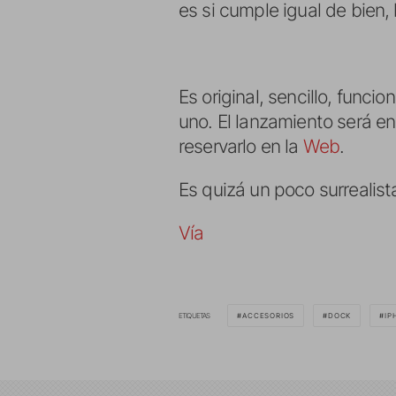
es si cumple igual de bien,
Es original, sencillo, funci
uno. El lanzamiento será e
reservarlo en la
Web
.
Es quizá un poco surrealis
Vía
ETIQUETAS
ACCESORIOS
DOCK
IP