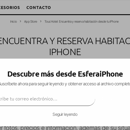
CESORIOS
CONTACTO
Inicio
App Store
ToucHotel: Encuentra y reserva habitación desde tu iPhone
ENCUENTRA Y RESERVA HABITAC
IPHONE
W. García Fuentes (Esfera)
·
App Store
Apps
iPhone
·
24 julio, 2010
·
1
Descubre más desde EsferaiPhone
uscríbete ahora para seguir leyendo y obtener acceso al archivo complet
ibe tu correo electrónico…
ón, como su nombre indida, de hoteles. Gracias a 
SUSCRIBIR
ltitud de hoteles
, buscando tanto en un radio ce
ección concreta.
Seguir leyendo
 fotos, precios e información, además de su situ