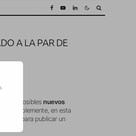
DO A LA PAR DE
tura
o.
re los posibles
nuevos
SE
considerablemente, en esta
 escena para publicar un