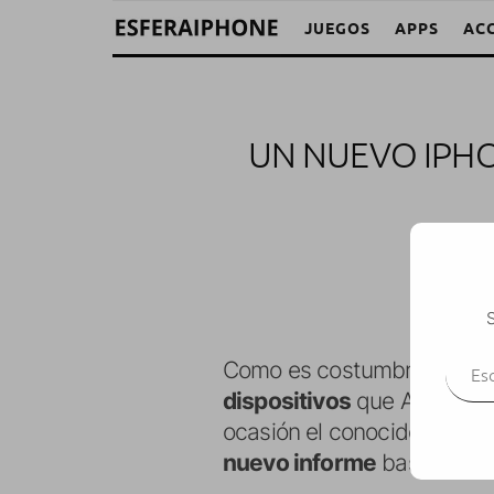
JUEGOS
APPS
AC
UN NUEVO IPHO
S
Escr
Como es costumbre conform
dispositivos
que Apple pres
ocasión el conocido analis
nuevo informe
basado en u