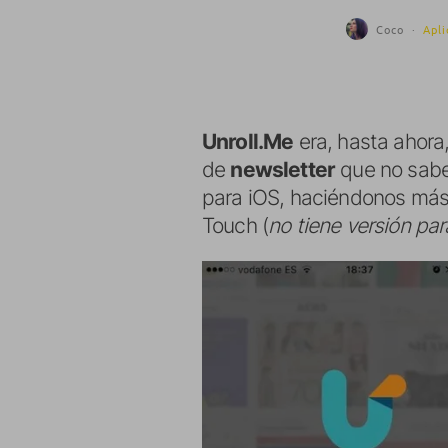
Coco
·
Apli
Unroll.Me
era, hasta ahora
de
newsletter
que no sabe
para iOS, haciéndonos más 
Touch (
no tiene versión par