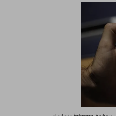
El citado
informe
, incluye