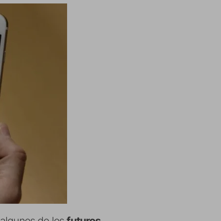
 algunos de los
futuros