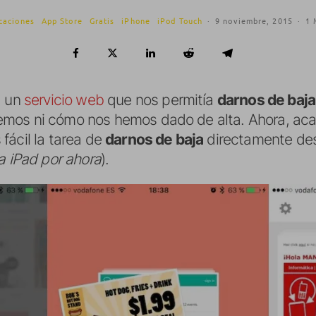
caciones
App Store
Gratis
iPhone
iPod Touch
·
9 noviembre, 2015
·
1 
, un
servicio web
que nos permitía
darnos de baja
mos ni cómo nos hemos dado de alta. Ahora, acab
fácil la tarea de
darnos de baja
directamente des
a iPad por ahora
).