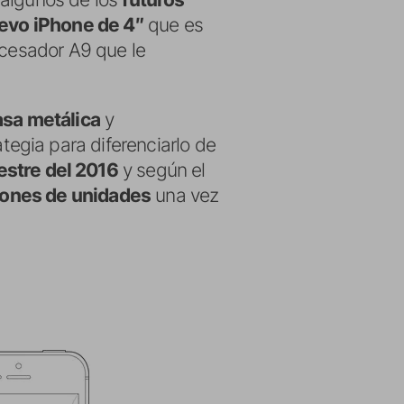
evo iPhone de 4″
que es
rocesador A9 que le
asa metálica
y
egia para diferenciarlo de
stre del 2016
y según el
lones de unidades
una vez