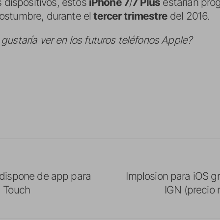
s dispositivos, estos
iPhone 7
/
7 Plus
estarían pro
ostumbre, durante el
tercer trimestre
del 2016.
ustaría ver en los futuros teléfonos Apple?
 dispone de app para
Implosion para iOS gr
d Touch
IGN (precio 