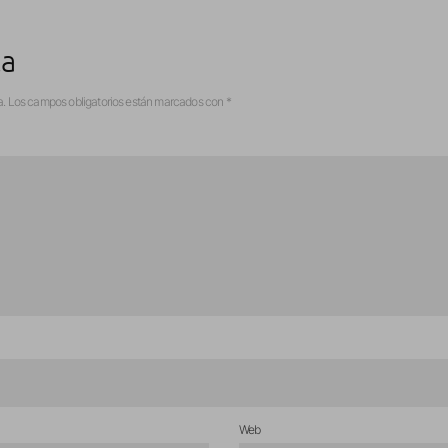
ta
a.
Los campos obligatorios están marcados con
*
Web