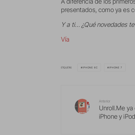
A diferencia de los primero
presentados, como ya es c
Y a ti… ¿Qué novedades te g
Vía
ETIQUETAS
IPHONE 6C
IPHONE 7
Anterior
Unroll.Me ya
iPhone y iPo