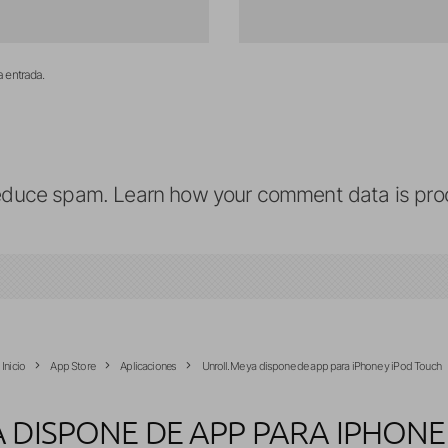
a entrada.
reduce spam.
Learn how your comment data is pro
Inicio
App Store
Aplicaciones
Unroll.Me ya dispone de app para iPhone y iPod Touch
 DISPONE DE APP PARA IPHONE