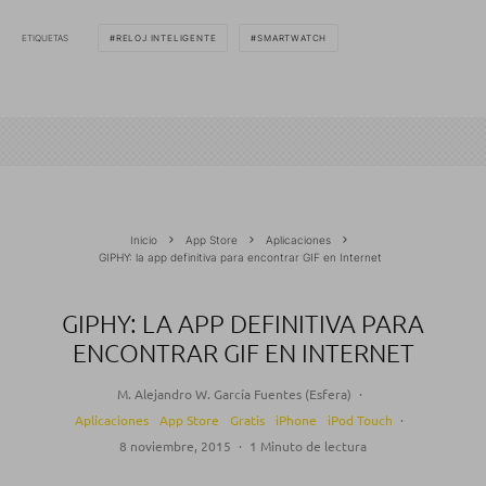
ETIQUETAS
RELOJ INTELIGENTE
SMARTWATCH
Inicio
App Store
Aplicaciones
GIPHY: la app definitiva para encontrar GIF en Internet
GIPHY: LA APP DEFINITIVA PARA
ENCONTRAR GIF EN INTERNET
M. Alejandro W. García Fuentes (Esfera)
·
Aplicaciones
App Store
Gratis
iPhone
iPod Touch
·
8 noviembre, 2015
·
1 Minuto de lectura