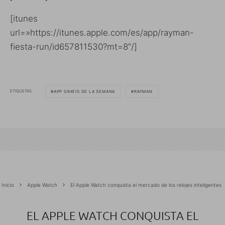
[itunes
url=»https://itunes.apple.com/es/app/rayman-
fiesta-run/id657811530?mt=8″/]
ETIQUETAS
APP GRATIS DE LA SEMANA
RAYMAN
Inicio
Apple Watch
El Apple Watch conquista el mercado de los relojes inteligentes
EL APPLE WATCH CONQUISTA EL