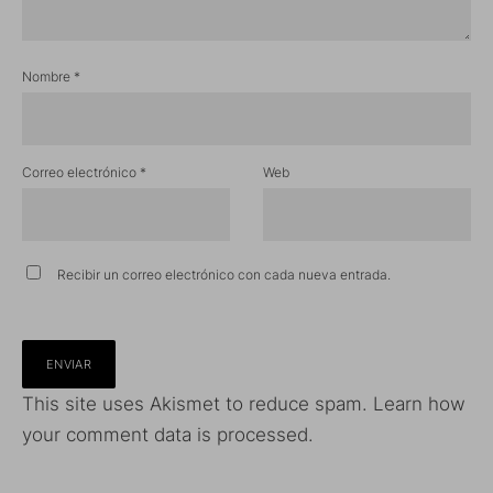
Nombre
*
Correo electrónico
*
Web
Recibir un correo electrónico con cada nueva entrada.
This site uses Akismet to reduce spam.
Learn how
your comment data is processed.