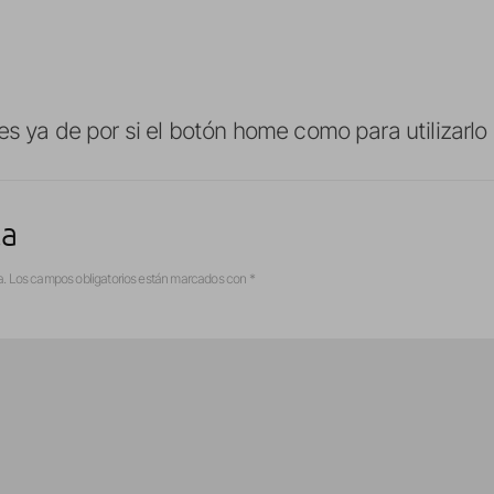
es ya de por si el botón home como para utilizarlo
ta
a.
Los campos obligatorios están marcados con
*