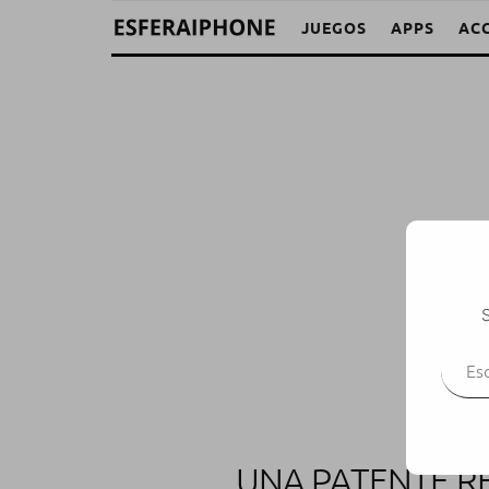
JUEGOS
APPS
AC
S
Escr
UNA PATENTE RE