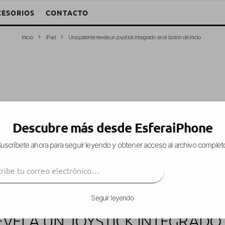
CESORIOS
CONTACTO
Inicio
iPad
Una patente revela un joystick integrado en el botón de inicio
Descubre más desde EsferaiPhone
uscríbete ahora para seguir leyendo y obtener acceso al archivo complet
ibe tu correo electrónico…
SUSCRIBIR
Seguir leyendo
VELA UN JOYSTICK INTEGRADO