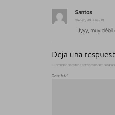
Santos
19 enero, 2015 a las 7:01
Uyyy, muy débil 
Deja una respues
Tu dirección de correo electrónico no será publicad
Comentario
*