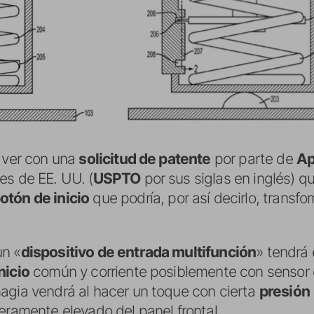
e ver con una
solicitud de patente
por parte de
Ap
es de EE. UU. (
USPTO
por sus siglas en inglés) qu
otón de inicio
que podría, por así decirlo, transf
un «
dispositivo de entrada multifunción
» tendrá 
nicio
común y corriente posiblemente con sensor d
magia vendrá al hacer un toque con cierta
presión
eramente elevado del panel frontal.