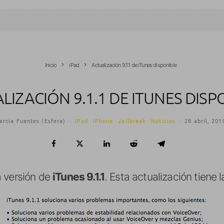
Inicio
iPad
Actualización 9.1.1 de iTunes disponible
LIZACIÓN 9.1.1 DE ITUNES DISP
arcía Fuentes (Esfera)
·
iPad
iPhone
Jailbreak
Noticias
·
28 abril, 201
a versión de
iTunes 9.1.1
. Esta actualización tiene 