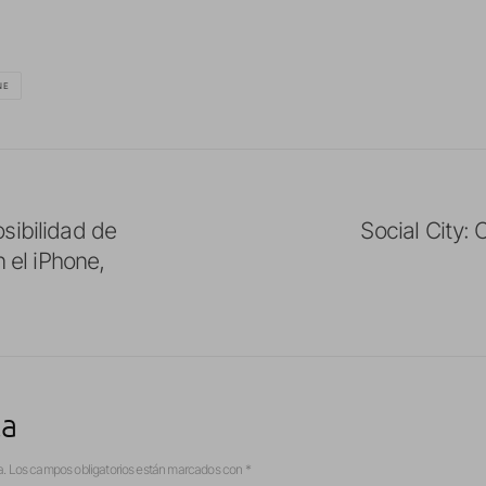
NE
sibilidad de
Social City:
n el iPhone,
ta
a.
Los campos obligatorios están marcados con
*