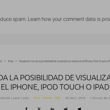
reduce spam.
Learn how your comment data is pro
cio
iPad
Facebook nos da la posibilidad de visualizar los videos en el iPhone, iPod Touch o i
 LA POSIBILIDAD DE VISUALIZ
EL IPHONE, IPOD TOUCH O IPAD
Yolanda Luque Loste
·
iPad
iPhone
SDK
·
28 abril, 2010
·
1 Minuto de l