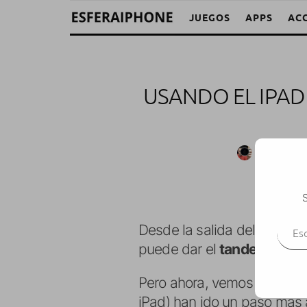
JUEGOS
APPS
AC
USANDO EL IPA
M. Alejandr
S
Escr
Desde la salida del iPad e
puede dar el
tandem de iP
Pero ahora, vemos que los
iPad) han ido un paso más 