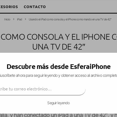
CESORIOS
CONTACTO
Inicio
iPad
Usando el iPad como consola y el iPhone como mando en una TV de 42″
D COMO CONSOLA Y EL IPHONE
UNA TV DE 42″
o W. García Fuentes (Esfera)
·
iPad
iPhone
Juegos
·
28 abril, 2010
·
1 
Descubre más desde EsferaiPhone
uscríbete ahora para seguir leyendo y obtener acceso al archivo complet
ibe tu correo electrónico…
n EEUU, varios desarrolladores han «coqueteando» 
SUSCRIBIR
ad + iPhone
, como por ejemplo en el juego Scrabb
Seguir leyendo
 creadores de
Chopper 2
(juego que está siendo d
allá, y han conectado un iPad a una TV de 42″, y