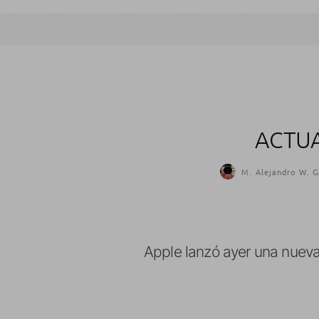
ACTUA
M. Alejandro W. G
Apple lanzó ayer una nuev