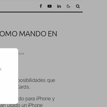
 COMO MANDO EN
Minuto de lectura
o.
con las posibilidades que
SE
le o IsoCards.
esarrollado para iPhone y
 han usado un iPhone