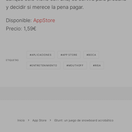
y decidir si merece la pena pagar.
Disponible:
AppStore
Precio: 1,59€
APLICACIONES
APP STORE
BOCA
ETIQUETAS
ENTRETENIMIENTO
MOUTHOFF
RISA
Inicio
App Store
iStunt: un juego de snowboard acrobático