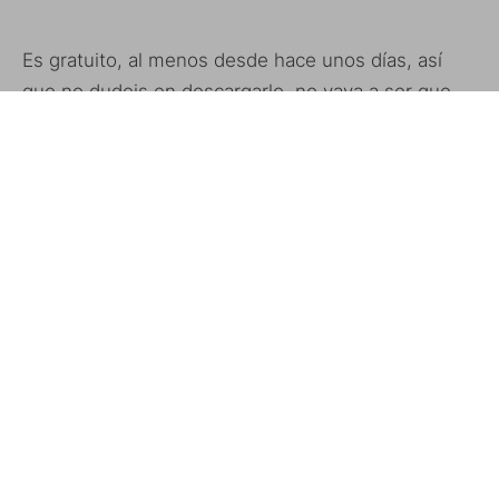
Es gratuito, al menos desde hace unos días, así
que no dudeis en descargarlo, no vaya a ser que
se arrepientan y empiecen de nuevo a cobrarlo.
Disponible:
AppStore
Precio: Gratis
FÍSICA
IPHONE
ISTUNT
JUEGOS
ETIQUETAS
SNOWBOARD