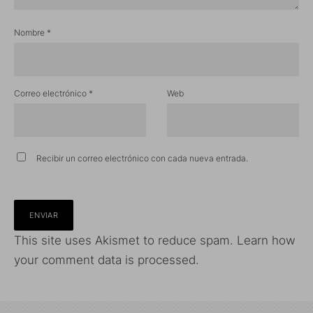
Nombre
*
Correo electrónico
*
Web
Recibir un correo electrónico con cada nueva entrada.
This site uses Akismet to reduce spam.
Learn how
your comment data is processed.