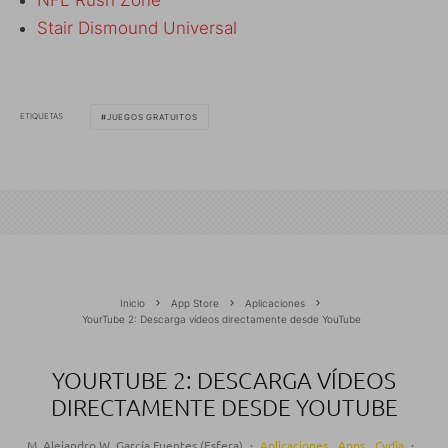
Stair Dismound Universal
ETIQUETAS
JUEGOS GRATUITOS
Inicio
App Store
Aplicaciones
YourTube 2: Descarga vídeos directamente desde YouTube
YOURTUBE 2: DESCARGA VÍDEOS
DIRECTAMENTE DESDE YOUTUBE
M. Alejandro W. García Fuentes (Esfera)
·
Aplicaciones
Apps
Cydia
·