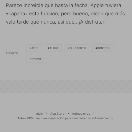
Parece increible que hasta la fecha, Apple tuviera
«capada» esta función, pero bueno, dicen que más
vale tarde que nunca, así que…¡A disfrutar!
A2DP
AUDIO
BLUETOOTH
CONTROL
ETIQUETAS
IPHONE
Inicio
App Store
Aplicaciones
Nike+ GPS: una nueva aplicación para completar tu entrenamiento