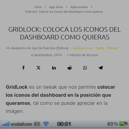
Inicio
App Store
Aplicaciones
GridLock: Coloca los iconos del dashboard como quieras
GRIDLOCK: COLOCA LOS ICONOS DEL
DASHBOARD COMO QUIERAS
M. Alejandro W. García Fuentes (Esfera)
·
Aplicaciones
Cydia
iPhone
·
6 septiembre, 2010
·
1 Minuto de lectura
GridLock
es un tweak que nos permite
colocar
los iconos del dashboard en la posición que
queramos
, tal como se puede apreciar en la
imágen.