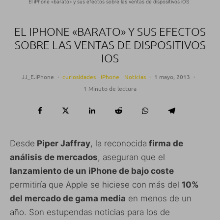
El iPhone «barato» y sus efectos sobre las ventas de dispositivos iOS
EL IPHONE «BARATO» Y SUS EFECTOS
SOBRE LAS VENTAS DE DISPOSITIVOS
IOS
JJ_E.iPhone
·
curiosidades
iPhone
Noticias
·
1 mayo, 2013
·
1 Minuto de lectura
Desde
Piper Jaffray
, la reconocida
firma de
análisis de mercados
, aseguran que el
lanzamiento de un iPhone de bajo coste
permitiría que Apple se hiciese con más del
10%
del mercado de gama media
en menos de un
año. Son estupendas noticias para los de