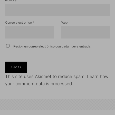
Nombre
*
Correo electrónico
*
Web
Recibir un correo electrónico con cada nueva entrada.
This site uses Akismet to reduce spam.
Learn how
your comment data is processed.