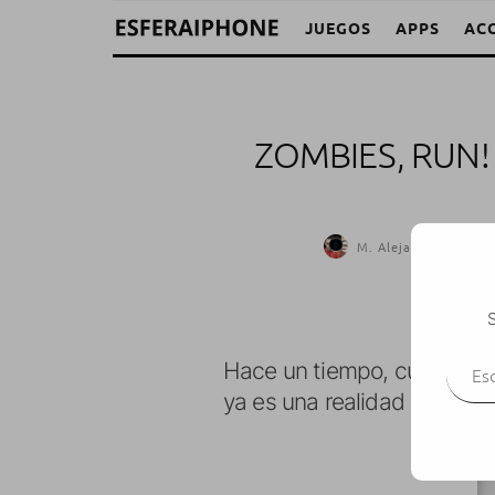
JUEGOS
APPS
AC
ZOMBIES, RUN!
M. Alejandro W. Garc
S
Escr
Hace un tiempo, cuando tod
ya es una realidad y está d