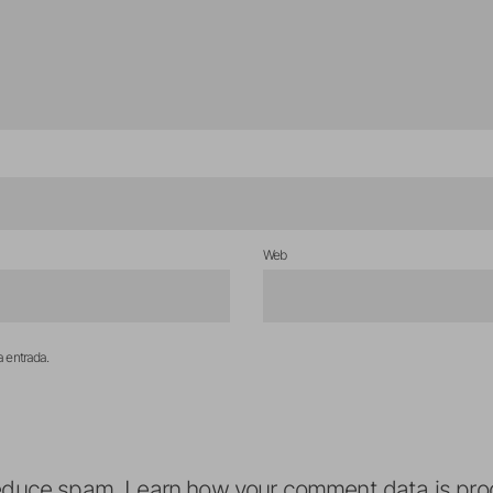
Web
a entrada.
reduce spam.
Learn how your comment data is pro