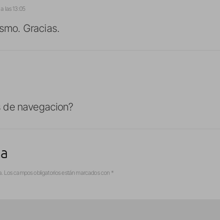
a las 13:05
smo. Gracias.
 de navegacion?
ta
a.
Los campos obligatorios están marcados con
*