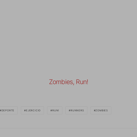
Zombies, Run!
DEPORTE
EJERCICIO
RUN!
RUNNERS
ZOMBIES