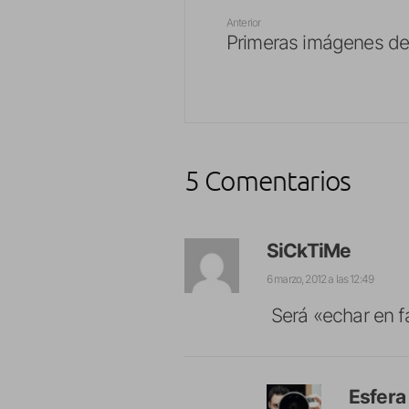
Anterior
Primeras imágenes de
5 Comentarios
SiCkTiMe
6 marzo, 2012 a las 12:49
Será «echar en f
Esfera