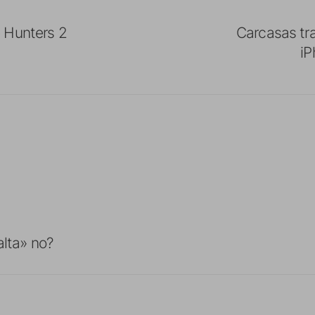
 Hunters 2
Carcasas tr
iP
alta» no?