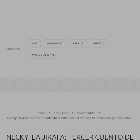
AD
ANUNCIO
APPLE
IPAD 2
ETIQUETAS
WE'LL ALWAYS
Inicio
App Store
Aplicaciones
Necky, la jirafa: tercer cuento de la colección «Historias de animales» ya disponible
NECKY, LA JIRAFA: TERCER CUENTO DE