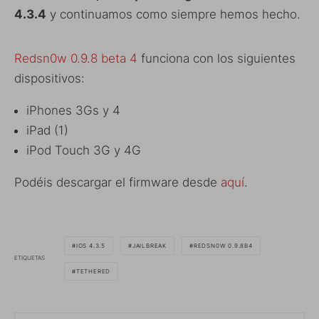
4.3.4
y continuamos como siempre hemos hecho.
Redsn0w 0.9.8 beta 4
funciona con los siguientes
dispositivos:
iPhones 3Gs y 4
iPad (1)
iPod Touch 3G y 4G
Podéis descargar el firmware desde
aquí
.
IOS 4.3.5
JAILBREAK
REDSN0W 0.9.8B4
ETIQUETAS
TETHERED