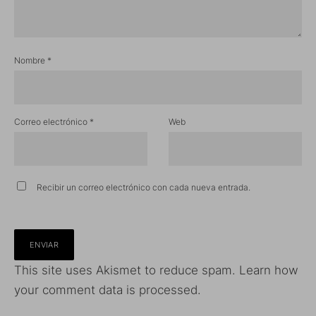
Nombre
*
Correo electrónico
*
Web
Recibir un correo electrónico con cada nueva entrada.
This site uses Akismet to reduce spam.
Learn how
your comment data is processed.