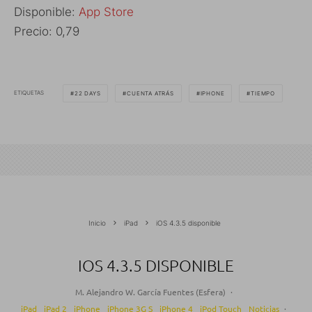
Disponible:
App Store
Precio: 0,79
ETIQUETAS
22 DAYS
CUENTA ATRÁS
IPHONE
TIEMPO
Inicio
iPad
iOS 4.3.5 disponible
IOS 4.3.5 DISPONIBLE
M. Alejandro W. García Fuentes (Esfera)
·
iPad
iPad 2
iPhone
iPhone 3G S
iPhone 4
iPod Touch
Noticias
·